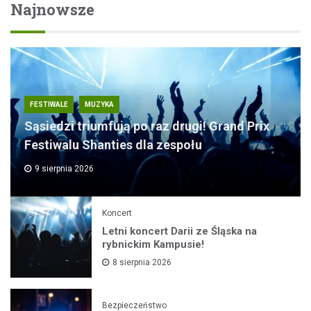
Najnowsze
FESTIWALE
MUZYKA
Sąsiedzi triumfują po raz drugi! Grand Prix
Festiwalu Shanties dla zespołu
9 sierpnia 2026
Koncert
Letni koncert Darii ze Śląska na
rybnickim Kampusie!
8 sierpnia 2026
Bezpieczeństwo