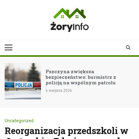
Skip
to
content
zoryinfo.pl
najnowsze
informacje dla
mieszkańców
Żor
Pszczyna zwiększa
bezpieczeństwo: burmistrz z
policją na wspólnym patrolu
6 sierpnia 2026
Uncategorized
Reorganizacja przedszkoli w