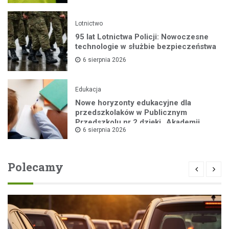
Lotnictwo
95 lat Lotnictwa Policji: Nowoczesne
technologie w służbie bezpieczeństwa
6 sierpnia 2026
Edukacja
Nowe horyzonty edukacyjne dla
przedszkolaków w Publicznym
Przedszkolu nr 2 dzięki „Akademii
6 sierpnia 2026
Super Przedszkolaka”
Polecamy