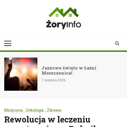
Skip
to
content
zoryinfo.pl
najnowsze
informacje dla
mieszkańców
Żor
w Łaźni
Rockowe zakończenie
festiwalu Eiskeller 
7 sierpnia 2026
Medycyna
,
Onkologia
,
Zdrowie
Rewolucja w leczeniu