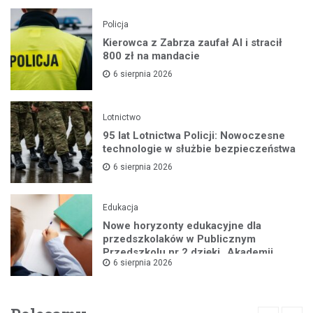
Policja
Kierowca z Zabrza zaufał AI i stracił
800 zł na mandacie
6 sierpnia 2026
Lotnictwo
95 lat Lotnictwa Policji: Nowoczesne
technologie w służbie bezpieczeństwa
6 sierpnia 2026
Edukacja
Nowe horyzonty edukacyjne dla
przedszkolaków w Publicznym
Przedszkolu nr 2 dzięki „Akademii
6 sierpnia 2026
Super Przedszkolaka”