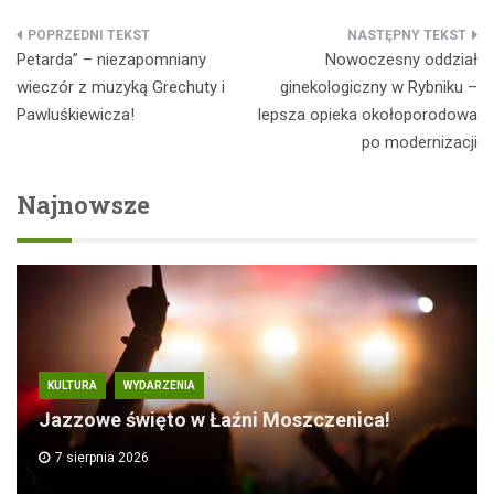
Nawigacja
Petarda” – niezapomniany
Nowoczesny oddział
wpisu
wieczór z muzyką Grechuty i
ginekologiczny w Rybniku –
Pawluśkiewicza!
lepsza opieka okołoporodowa
po modernizacji
Najnowsze
KULTURA
WYDARZENIA
Jazzowe święto w Łaźni Moszczenica!
7 sierpnia 2026