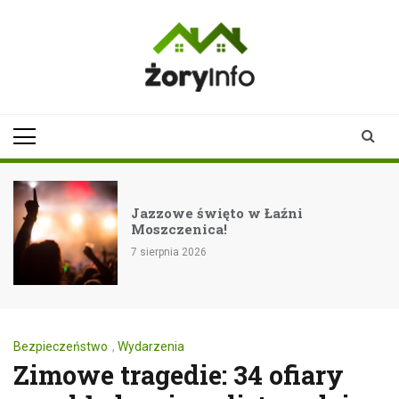
Skip
to
content
zoryinfo.pl
najnowsze
informacje dla
mieszkańców
Żor
Jazzowe święto w Łaźni
Moszczenica!
7 sierpnia 2026
Bezpieczeństwo
,
Wydarzenia
Zimowe tragedie: 34 ofiary