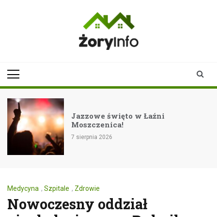
Skip
to
content
zoryinfo.pl
najnowsze
informacje dla
mieszkańców
Żor
Jazzowe święto w Łaźni
Rock
Moszczenica!
fest
 sierpnia 2026
7 sier
Medycyna
,
Szpitale
,
Zdrowie
Nowoczesny oddział