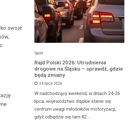
ylko swoje
ków,
ąc
Sport
Dzi
enicy:
Rajd Polski 2026: Utrudnienia
Os
e sezonu
drogowe na Śląsku – sprawdź, gdzie
p
będą zmiany
dz
24 lipca 2026
y
W nadchodzący weekend, w dniach 24-26
Uw
kazję
tniczyć w
lipca, województwo śląskie stanie się
po
wne
zakończyło
centrum uwagi miłośników motoryzacji,
po
oszczenica.
gdyż odbędzie się tam 82.…
Mi