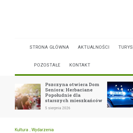
Skip
to
content
STRONA GŁÓWNA
AKTUALNOŚCI
TURY
POZOSTAŁE
KONTAKT
Pszczyna otwiera Dom
Pijany kier
Seniora: Herbaciane
Rybnika w rę
Popołudnie dla
starszych mieszkańców
5 sierpnia 2026
5 sierpnia 2026
Kultura
,
Wydarzenia