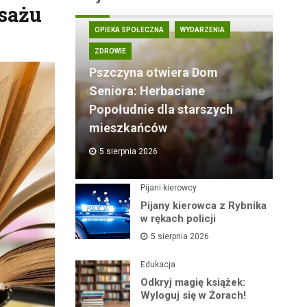
isażu
OPIEKA SPOŁECZNA
WYDARZENIA
ZDROWIE
Pszczyna otwiera Dom
Seniora: Herbaciane
Popołudnie dla starszych
mieszkańców
5 sierpnia 2026
Pijani kierowcy
Pijany kierowca z Rybnika
w rękach policji
5 sierpnia 2026
Edukacja
Odkryj magię książek:
Wyloguj się w Żorach!