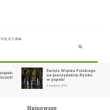
 POLICYJNA
Święto Wojska Polskiego
Festiwa
na pszczyńskim Rynku
Muzycz
w piątek!
sacrum 
5 sierpnia 2026
5 sierpnia 
Najnowsze