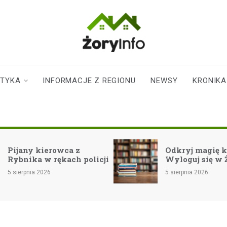
zoryinfo.pl
najnowsze
informacje dla
mieszkańców
STYKA
INFORMACJE Z REGIONU
NEWSY
KRONIKA
Żor
owca z
Odkryj magię książek:
kach policji
Wyloguj się w Żorach!
5 sierpnia 2026