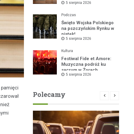
5 sierpnia 2026
Podczas
Święto Wojska Polskiego
na pszczyńskim Rynku w
piątek!
5 sierpnia 2026
Kultura
Festiwal Fide et Amore:
Muzyczna podróż ku
sacrum w Żorach
5 sierpnia 2026
 pamięci
Polecamy
czarował
nież
nymi