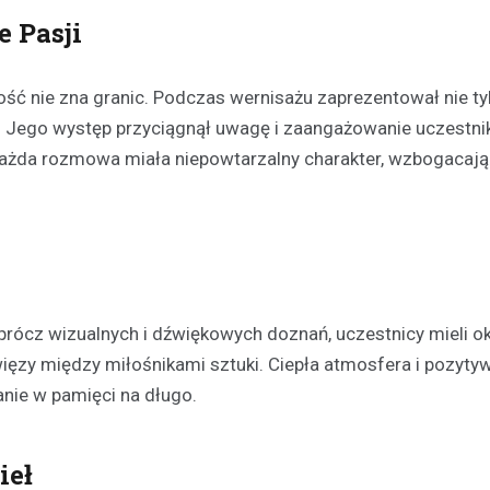
 Pasji
zość nie zna granic. Podczas wernisażu zaprezentował nie t
 Jego występ przyciągnął uwagę i zaangażowanie uczestni
. Każda rozmowa miała niepowtarzalny charakter, wzbogacaj
Festyny
Festyn rodzinny w Moszcz
emocjonujące zakończeni
z nagrodami i atrakcjami
30 czerwca 2026
W minioną niedzielę mieszkańc
rócz wizualnych i dźwiękowych doznań, uczestnicy mieli o
Moszczenicy mieli okazję uczes
więzy między miłośnikami sztuki. Ciepła atmosfera i pozyty
niezwykłym wydarzeniu, które 
anie w pamięci na długo.
sezon sportowy w UKS Orzeł M
Festyn…
ieł