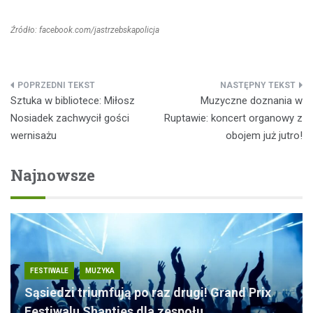
Źródło: facebook.com/jastrzebskapolicja
Nawigacja
Sztuka w bibliotece: Miłosz
Muzyczne doznania w
wpisu
Nosiadek zachwycił gości
Ruptawie: koncert organowy z
wernisażu
obojem już jutro!
Najnowsze
FESTIWALE
MUZYKA
Sąsiedzi triumfują po raz drugi! Grand Prix
Festiwalu Shanties dla zespołu