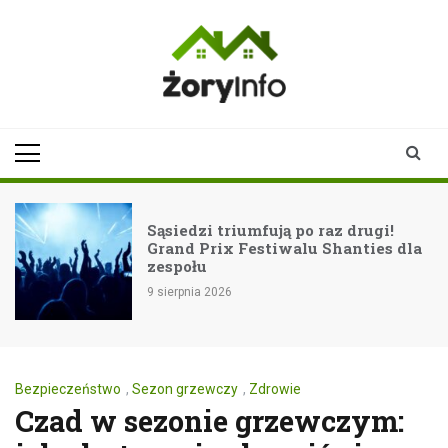
Skip
to
content
zoryinfo.pl
najnowsze
informacje dla
mieszkańców
Żor
Sąsiedzi triumfują po raz drugi!
Grand Prix Festiwalu Shanties dla
zespołu
9 sierpnia 2026
Bezpieczeństwo
,
Sezon grzewczy
,
Zdrowie
Czad w sezonie grzewczym: