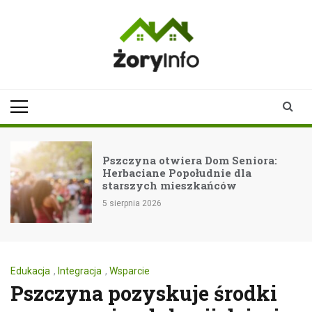
Skip
to
content
zoryinfo.pl
najnowsze
informacje dla
mieszkańców
Żor
 Seniora:
Pijany kierowca z Rybni
e dla
rękach policji
ców
5 sierpnia 2026
Edukacja
,
Integracja
,
Wsparcie
Pszczyna pozyskuje środki