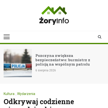
Skip
to
content
zoryinfo.pl
najnowsze
informacje dla
mieszkańców
Żor
Pszczyna zwiększa
bezpieczeństwo: burmistrz z
policją na wspólnym patrolu
6 sierpnia 2026
Kultura
,
Wydarzenia
Odkrywaj codzienne