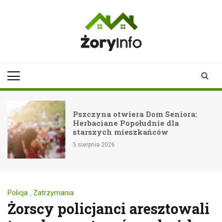
Skip
to
content
zoryinfo.pl
najnowsze
informacje dla
mieszkańców
Żor
Pszczyna otwiera Dom Seniora:
Herbaciane Popołudnie dla
starszych mieszkańców
5 sierpnia 2026
Policja
,
Zatrzymania
Żorscy policjanci aresztowali