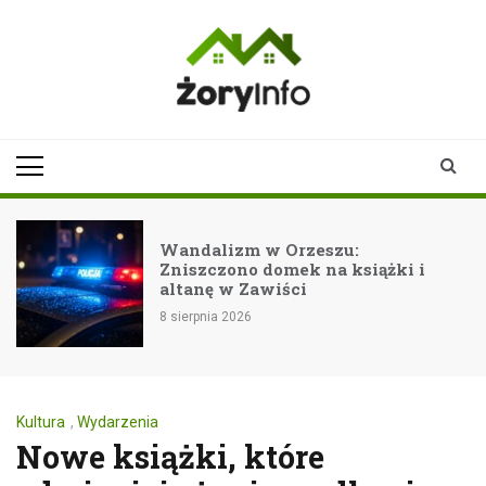
Skip
to
content
zoryinfo.pl
najnowsze
informacje dla
mieszkańców
Żor
Wandalizm w Orzeszu:
Zniszczono domek na książki i
altanę w Zawiści
8 sierpnia 2026
Kultura
,
Wydarzenia
Nowe książki, które