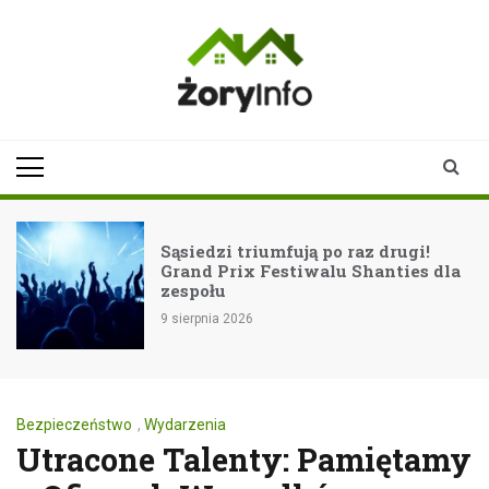
Skip
to
content
zoryinfo.pl
najnowsze
informacje dla
mieszkańców
Żor
Sąsiedzi triumfują po raz drugi!
Grand Prix Festiwalu Shanties dla
zespołu
9 sierpnia 2026
Bezpieczeństwo
,
Wydarzenia
Utracone Talenty: Pamiętamy