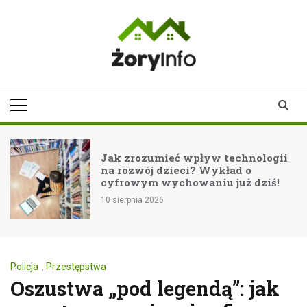
Skip
to
content
zoryinfo.pl
najnowsze
informacje dla
mieszkańców
Żor
 technologii
Festiwal SARI: Rytmy ska
kład o
w sercu Żor!
 już dziś!
10 sierpnia 2026
Policja
,
Przestępstwa
Oszustwa „pod legendą”: jak