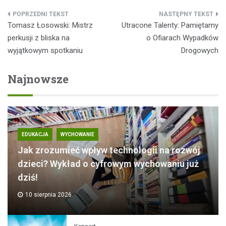
Nawigacja
Tomasz Łosowski: Mistrz
Utracone Talenty: Pamiętamy
wpisu
perkusji z bliska na
o Ofiarach Wypadków
wyjątkowym spotkaniu
Drogowych
Najnowsze
EDUKACJA
WYCHOWANIE
Jak zrozumieć wpływ technologii na rozwój
dzieci? Wykład o cyfrowym wychowaniu już
dziś!
10 sierpnia 2026