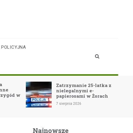
 POLICYJNA
a
Zatrzymanie 25-latka z
inne
nielegalnymi e-
rzygód w
papierosami w Żorach
7 sierpnia 2026
Najnowsze