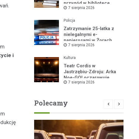
przygód w bibliotece
wań.
7 sierpnia 2026
Policja
Zatrzymanie 25-latka z
nielegalnymi e-
papierosami w Żorach
7 sierpnia 2026
em
ycie i
Kultura
Teatr Cordis w
Jastrzębiu-Zdroju: Arka
Noe-GO! oczarowuje
7 sierpnia 2026
widownię!
Polecamy
kim
edukcję