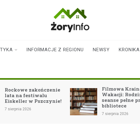
zoryinfo.pl
najnowsze
informacje dla
mieszkańców
STYKA
INFORMACJE Z REGIONU
NEWSY
KRONIKA
Żor
Filmowa Krain
Rockowe zakończenie
Wakacji: Rodz
lata na festiwalu
seanse pełne p
Eiskeller w Pszczynie!
bibliotece
7 sierpnia 2026
7 sierpnia 2026