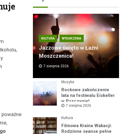
muje
KULTURA
WYDARZENIA
em
Jazzowe święto w Łaźni
lkoholu,
Moszczenica!
ły
h
7 sierpnia 2026
Muzyka
Rockowe zakończenie
lata na festiwalu Eiskeller
w Pszczynie!
7 sierpnia 2026
im poważne
Kultura
nie,
Filmowa Kraina Wakacji:
ego
Rodzinne seanse pełne