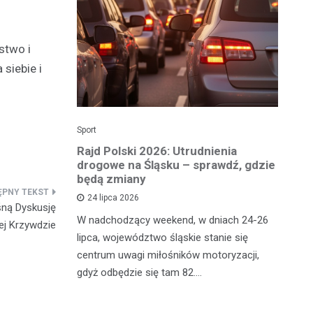
stwo i
siebie i
Sport
Dzi
enicy:
Rajd Polski 2026: Utrudnienia
Os
e sezonu
drogowe na Śląsku – sprawdź, gdzie
p
będą zmiany
dz
24 lipca 2026
śną Dyskusję
y
W nadchodzący weekend, w dniach 24-26
Uw
ej Krzywdzie
tniczyć w
lipca, województwo śląskie stanie się
po
zakończyło
centrum uwagi miłośników motoryzacji,
po
oszczenica.
gdyż odbędzie się tam 82.…
Mi