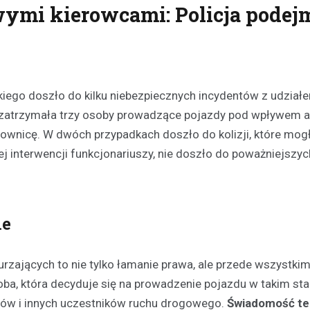
ymi kierowcami: Policja podej
ego doszło do kilku niebezpiecznych incydentów z udział
y zatrzymała trzy osoby prowadzące pojazdy pod wpływem a
ownicę. W dwóch przypadkach doszło do kolizji, które mog
iej interwencji funkcjonariuszy, nie doszło do poważniejszyc
ne
rzających to nie tylko łamanie prawa, ale przede wszystk
ba, która decyduje się na prowadzenie pojazdu w takim sta
żerów i innych uczestników ruchu drogowego.
Świadomość t