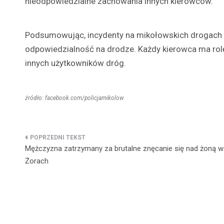
nieodpowiedzialne zachowania innych kierowców.
Podsumowując, incydenty na mikołowskich drogach p
odpowiedzialność na drodze. Każdy kierowca ma rolę
innych użytkowników dróg.
źródło: facebook.com/policjamikolow
Nawigacja
Mężczyzna zatrzymany za brutalne znęcanie się nad żoną w
wpisu
Żorach