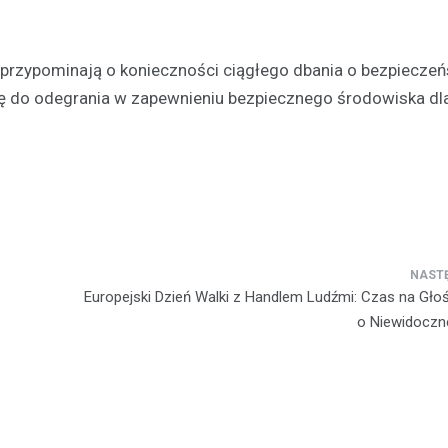
rzypominają o konieczności ciągłego dbania o bezpieczeń
 do odegrania w zapewnieniu bezpiecznego środowiska dla 
Festyny
Festyn rodzinny w Moszcz
emocjonujące zakończeni
z nagrodami i atrakcjami
30 czerwca 2026
Europejski Dzień Walki z Handlem Ludźmi: Czas na Gło
W minioną niedzielę mieszkańc
o Niewidoczn
Moszczenicy mieli okazję uczes
niezwykłym wydarzeniu, które 
sezon sportowy w UKS Orzeł M
Festyn…