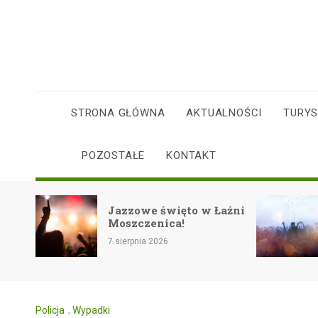
Skip
to
content
STRONA GŁÓWNA
AKTUALNOŚCI
TURY
POZOSTAŁE
KONTAKT
icji:
Jazzowe święto w Łaźni
Moszczenica!
ie
7 sierpnia 2026
Policja
,
Wypadki