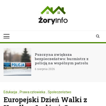
Skip
to
content
zoryinfo.pl
najnowsze
informacje dla
mieszkańców
Żor
Pszczyna zwiększa
bezpieczeństwo: burmistrz z
policją na wspólnym patrolu
6 sierpnia 2026
Edukacja
,
Prawa człowieka
,
Społeczeństwo
Europejski Dzień Walki z