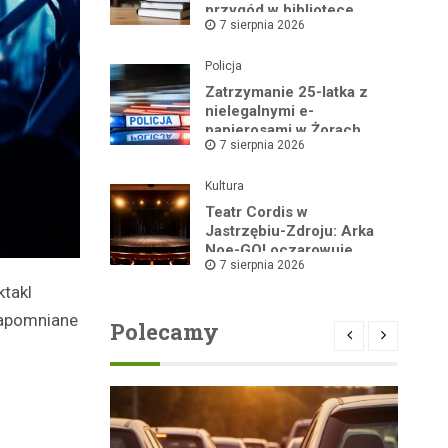
przygód w bibliotece
7 sierpnia 2026
Policja
Zatrzymanie 25-latka z
nielegalnymi e-
papierosami w Żorach
7 sierpnia 2026
Kultura
Teatr Cordis w
Jastrzębiu-Zdroju: Arka
Noe-GO! oczarowuje
7 sierpnia 2026
widownię!
ktakl
ezapomniane
Polecamy