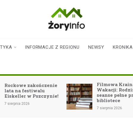
zoryinfo.pl
najnowsze
informacje dla
mieszkańców
STYKA
INFORMACJE Z REGIONU
NEWSY
KRONIKA
Żor
Filmowa Kraina
ie
Wakacji: Rodzinne
seanse pełne przygód w
ie!
bibliotece
7 sierpnia 2026