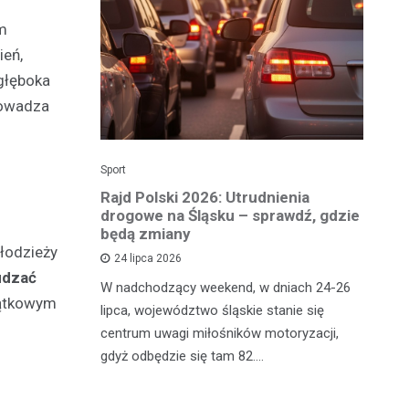
ym
ień,
 głęboka
rowadza
Sport
Dzi
enicy:
Rajd Polski 2026: Utrudnienia
Os
e sezonu
drogowe na Śląsku – sprawdź, gdzie
p
będą zmiany
dz
młodzieży
24 lipca 2026
udzać
y
W nadchodzący weekend, w dniach 24-26
Uw
yjątkowym
tniczyć w
lipca, województwo śląskie stanie się
po
zakończyło
centrum uwagi miłośników motoryzacji,
po
oszczenica.
gdyż odbędzie się tam 82.…
Mi