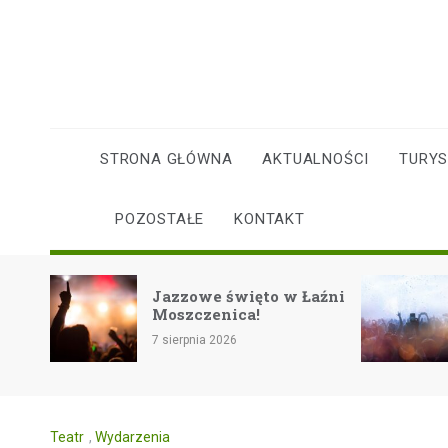
Skip
to
content
STRONA GŁÓWNA
AKTUALNOŚCI
TURY
POZOSTAŁE
KONTAKT
Rockowe zakończen
zowe święto w Łaźni
lata na festiwalu
zczenica!
Eiskeller w Pszczyn
erpnia 2026
7 sierpnia 2026
Teatr
,
Wydarzenia