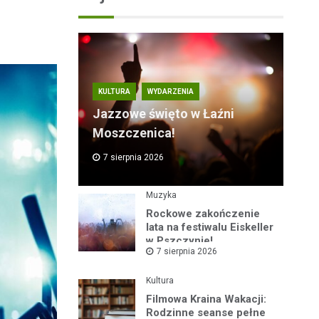
KULTURA
WYDARZENIA
Jazzowe święto w Łaźni
Moszczenica!
7 sierpnia 2026
Muzyka
Rockowe zakończenie
lata na festiwalu Eiskeller
w Pszczynie!
7 sierpnia 2026
Kultura
Filmowa Kraina Wakacji:
Rodzinne seanse pełne