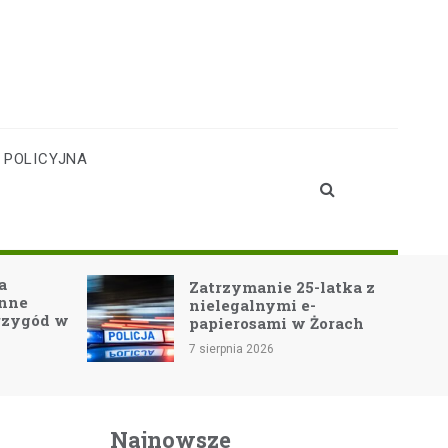
 POLICYJNA
Teatr Cordis w
Zatrzymanie 25-latka z
Jastrzębiu-Zdro
nielegalnymi e-
Noe-GO! oczaro
papierosami w Żorach
widownię!
7 sierpnia 2026
7 sierpnia 2026
Najnowsze