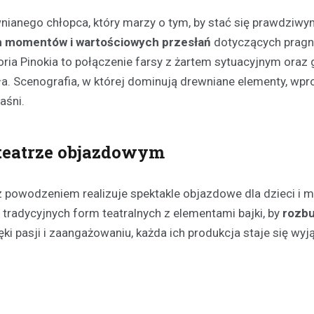
wnianego chłopca, który marzy o tym, by stać się prawdziw
h momentów i wartościowych przesłań
dotyczących pragn
ria Pinokia to połączenie farsy z żartem sytuacyjnym oraz
zła. Scenografia, w której dominują drewniane elementy, wp
aśni.
Festyny
 teatrze objazdowym
Festyn rodzinny w Moszcz
emocjonujące zakończeni
z nagrodami i atrakcjami
z powodzeniem realizuje spektakle objazdowe dla dzieci i 
30 czerwca 2026
 tradycyjnych form teatralnych z elementami bajki, by
rozb
W minioną niedzielę mieszkańc
ięki pasji i zaangażowaniu, każda ich produkcja staje się w
Moszczenicy mieli okazję uczes
niezwykłym wydarzeniu, które 
sezon sportowy w UKS Orzeł M
Festyn…