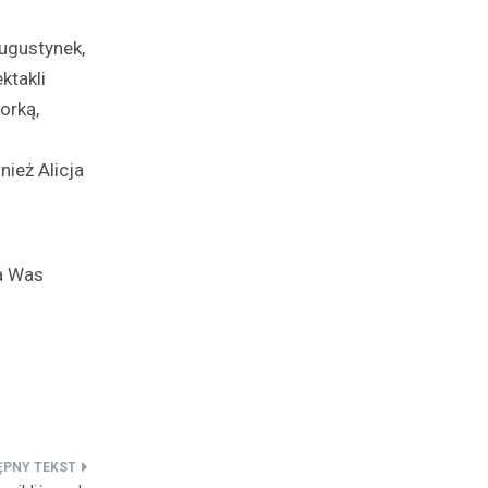
ugustynek,
ktakli
orką,
ież Alicja
na Was