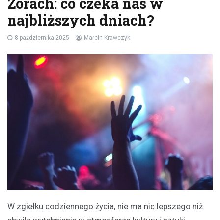
Żorach: co czeka nas w
najbliższych dniach?
8 października 2025
Marcin Krawczyk
W zgiełku codziennego życia, nie ma nic lepszego niż
chwila wytchnienia w atmosferze kultury i sztuki.