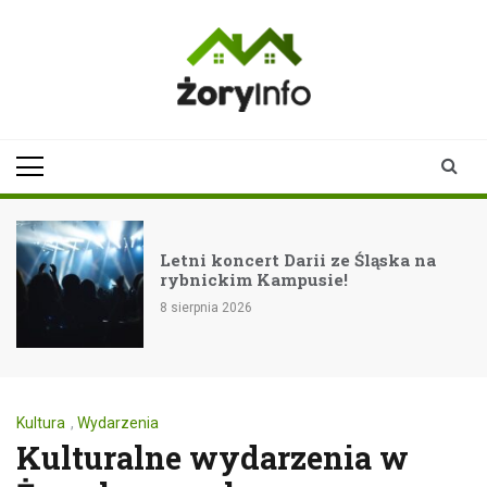
Skip
to
content
zoryinfo.pl
najnowsze
informacje dla
mieszkańców
Żor
Letni koncert Darii ze Śląska na
rybnickim Kampusie!
8 sierpnia 2026
Kultura
,
Wydarzenia
Kulturalne wydarzenia w