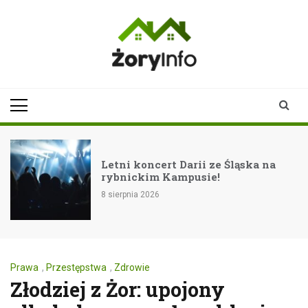
Skip
to
content
zoryinfo.pl
najnowsze
informacje dla
mieszkańców
Żor
Letni koncert Darii ze Śląska na
rybnickim Kampusie!
8 sierpnia 2026
Prawa
,
Przestępstwa
,
Zdrowie
Złodziej z Żor: upojony