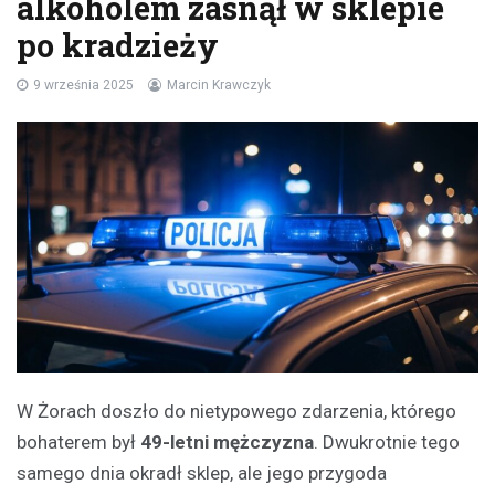
alkoholem zasnął w sklepie
po kradzieży
9 września 2025
Marcin Krawczyk
W Żorach doszło do nietypowego zdarzenia, którego
bohaterem był
49-letni mężczyzna
. Dwukrotnie tego
samego dnia okradł sklep, ale jego przygoda