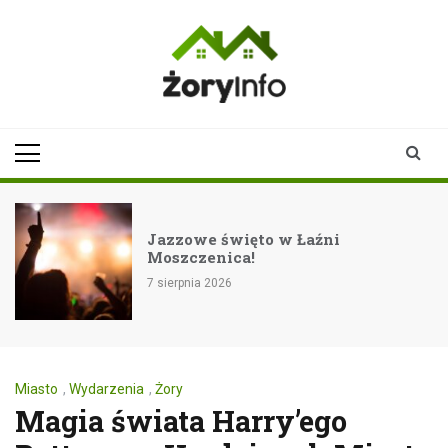
Skip
to
content
zoryinfo.pl
najnowsze
informacje dla
mieszkańców
Żor
Jazzowe święto w Łaźni
Moszczenica!
7 sierpnia 2026
Miasto
,
Wydarzenia
,
Żory
Magia świata Harry’ego