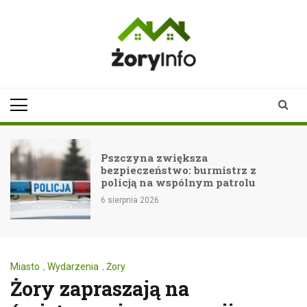
Skip
to
content
zoryinfo.pl
najnowsze
informacje dla
mieszkańców
Żor
Pszczyna zwiększa
bezpieczeństwo: burmistrz z
policją na wspólnym patrolu
6 sierpnia 2026
Miasto
,
Wydarzenia
,
Żory
Żory zapraszają na