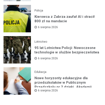
Policja
Kierowca z Zabrza zaufał AI i stracił
800 zł na mandacie
6 sierpnia 2026
Lotnictwo
95 lat Lotnictwa Policji: Nowoczesne
technologie w służbie bezpieczeństwa
6 sierpnia 2026
Edukacja
Nowe horyzonty edukacyjne dla
przedszkolaków w Publicznym
Przedszkolu nr 2 dzięki „Akademii
6 sierpnia 2026
Super Przedszkolaka”