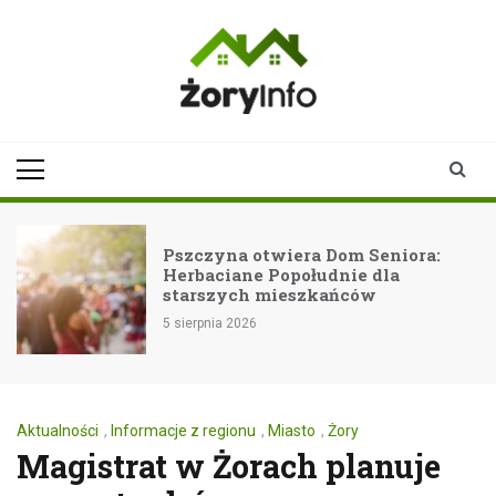
Skip
to
content
zoryinfo.pl
najnowsze
informacje dla
mieszkańców
Żor
Pszczyna otwiera Dom Seniora:
Herbaciane Popołudnie dla
starszych mieszkańców
5 sierpnia 2026
Aktualności
,
Informacje z regionu
,
Miasto
,
Żory
Magistrat w Żorach planuje