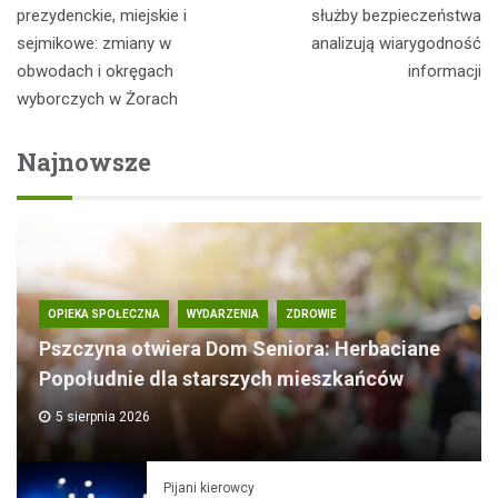
wpisu
prezydenckie, miejskie i
służby bezpieczeństwa
sejmikowe: zmiany w
analizują wiarygodność
obwodach i okręgach
informacji
wyborczych w Żorach
Najnowsze
OPIEKA SPOŁECZNA
WYDARZENIA
ZDROWIE
Pszczyna otwiera Dom Seniora: Herbaciane
Popołudnie dla starszych mieszkańców
5 sierpnia 2026
Pijani kierowcy