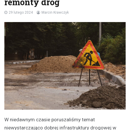
remonty dróg
29 lutego 2024
Marcin Krawczyk
W niedawnym czasie poruszaliśmy temat
niewystarczająco dobrej infrastruktury drogowej w