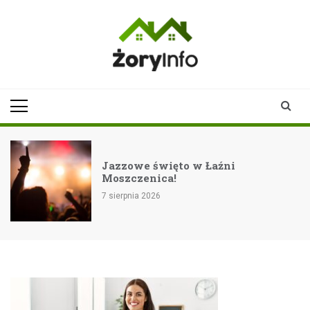
Skip
to
content
zoryinfo.pl
najnowsze
informacje dla
mieszkańców
Żor
Jazzowe święto w Łaźni
Moszczenica!
7 sierpnia 2026