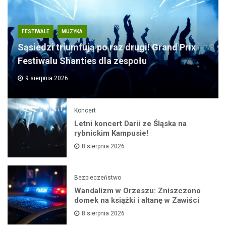
FESTIWALE
MUZYKA
Sąsiedzi triumfują po raz drugi! Grand Prix
Festiwalu Shanties dla zespołu
9 sierpnia 2026
Koncert
Letni koncert Darii ze Śląska na
rybnickim Kampusie!
8 sierpnia 2026
Bezpieczeństwo
Wandalizm w Orzeszu: Zniszczono
domek na książki i altanę w Zawiści
8 sierpnia 2026