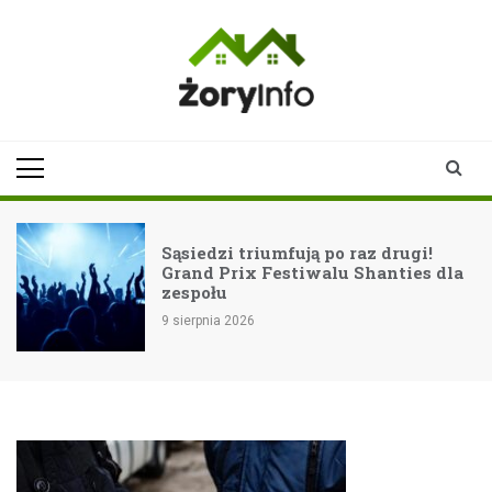
Skip
to
content
zoryinfo.pl
najnowsze
informacje dla
mieszkańców
Żor
Sąsiedzi triumfują po raz drugi!
Grand Prix Festiwalu Shanties dla
zespołu
9 sierpnia 2026