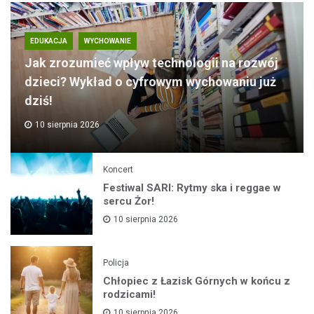
EDUKACJA
WYCHOWANIE
Jak zrozumieć wpływ technologii na rozwój
dzieci? Wykład o cyfrowym wychowaniu już
dziś!
10 sierpnia 2026
Koncert
Festiwal SARI: Rytmy ska i reggae w
sercu Żor!
10 sierpnia 2026
Policja
Chłopiec z Łazisk Górnych w końcu z
rodzicami!
10 sierpnia 2026