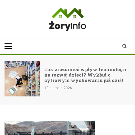
Skip
to
content
zoryinfo.pl
najnowsze
informacje dla
mieszkańców
Żor
Jak zrozumieć wpływ technologii
na rozwój dzieci? Wykład o
ć
cyfrowym wychowaniu już dziś!
10 sierpnia 2026