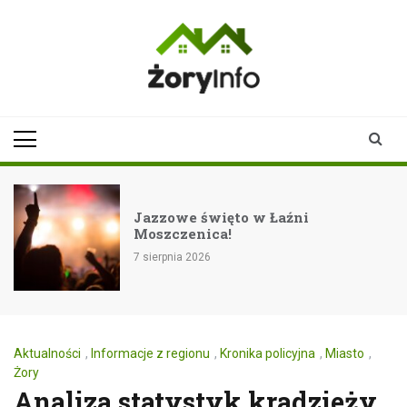
Skip
to
content
zoryinfo.pl
najnowsze
informacje dla
mieszkańców
Żor
Jazzowe święto w Łaźni
Moszczenica!
7 sierpnia 2026
Aktualności
,
Informacje z regionu
,
Kronika policyjna
,
Miasto
,
Żory
Analiza statystyk kradzieży