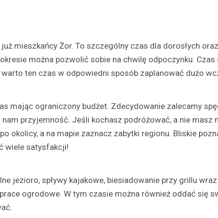
już mieszkańcy Żor. To szczególny czas dla dorosłych oraz
kresie można pozwolić sobie na chwilę odpoczynku. Czas 
nak warto ten czas w odpowiedni sposób zaplanować dużo wc
czas mając ograniczony budżet. Zdecydowanie zalecamy spę
Festyny
a nam przyjemność. Jeśli kochasz podróżować, a nie masz n
Festyn rodzinny w Moszcz
emocjonujące zakończeni
okolicy, a na mapie zaznacz zabytki regionu. Bliskie pozn
z nagrodami i atrakcjami
 wiele satysfakcji!
30 czerwca 2026
W minioną niedzielę mieszkańc
ne jezioro, spływy kajakowe, biesiadowanie przy grillu wraz
Moszczenicy mieli okazję uczes
prace ogrodowe. W tym czasie można również oddać się sw
niezwykłym wydarzeniu, które 
wać.
sezon sportowy w UKS Orzeł M