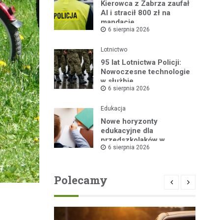
Kierowca z Zabrza zaufał
AI i stracił 800 zł na
mandacie
6 sierpnia 2026
Lotnictwo
95 lat Lotnictwa Policji:
Nowoczesne technologie
w służbie
6 sierpnia 2026
bezpieczeństwa
Edukacja
Nowe horyzonty
edukacyjne dla
przedszkolaków w
6 sierpnia 2026
Publicznym Przedszkolu
nr 2 dzięki „Akademii
Super Przedszkolaka”
Polecamy