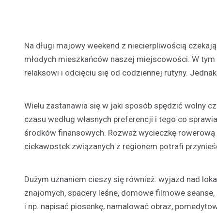
Na długi majowy weekend z niecierpliwością czekają 
młodych mieszkańców naszej miejscowości. W tym o
relaksowi i odcięciu się od codziennej rutyny. Jed
Wielu zastanawia się w jaki sposób spędzić wolny 
czasu według własnych preferencji i tego co sprawi
środków finansowych. Rozważ wycieczkę rowerową po 
ciekawostek związanych z regionem potrafi przynieść
Dużym uznaniem cieszy się również: wyjazd nad lokal
znajomych, spacery leśne, domowe filmowe seanse, 
i np. napisać piosenkę, namalować obraz, pomedyto