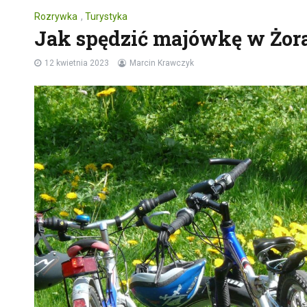
Rozrywka
,
Turystyka
Jak spędzić majówkę w Żor
12 kwietnia 2023
Marcin Krawczyk