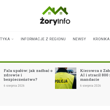
zoryinfo.pl
najnowsze
informacje dla
mieszkańców
STYKA
INFORMACJE Z REGIONU
NEWSY
KRONIKA
Żor
 upałów: jak zadbać o
Kierowca z Zabrza za
owie i
AI i stracił 800 zł na
pieczeństwo?
mandacie
rpnia 2026
6 sierpnia 2026