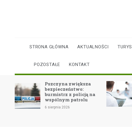
Skip
to
content
STRONA GŁÓWNA
AKTUALNOŚCI
TURY
POZOSTAŁE
KONTAKT
Pszczyna zwiększa
Fala
bezpieczeństwo:
zdr
burmistrz z policją na
bez
wspólnym patrolu
6 sie
6 sierpnia 2026