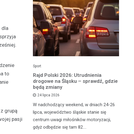
 dla
sprzyja
ześniej.
dzenie
Sport
Dzi
a to
enicy:
Rajd Polski 2026: Utrudnienia
Os
e sezonu
drogowe na Śląsku – sprawdź, gdzie
p
anie
będą zmiany
dz
24 lipca 2026
y
W nadchodzący weekend, w dniach 24-26
Uw
 z grupą
tniczyć w
lipca, województwo śląskie stanie się
po
ojej pasji
zakończyło
centrum uwagi miłośników motoryzacji,
po
oszczenica.
gdyż odbędzie się tam 82.…
Mi