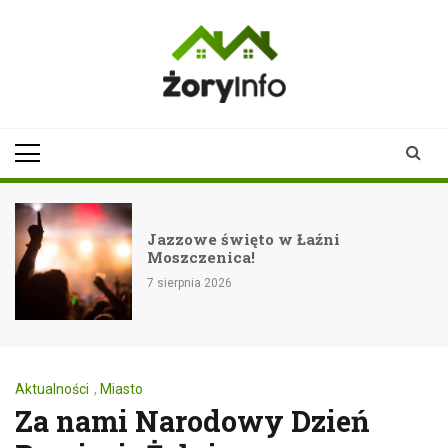
Skip
to
content
zoryinfo.pl
najnowsze
informacje dla
mieszkańców
Żor
Jazzowe święto w Łaźni
Moszczenica!
7 sierpnia 2026
Aktualności
,
Miasto
Za nami Narodowy Dzień