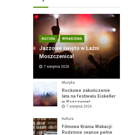
KULTURA
WYDARZENIA
Jazzowe święto w Łaźni
Moszczenica!
7 sierpnia 2026
Muzyka
Rockowe zakończenie
lata na festiwalu Eiskeller
w Pszczynie!
7 sierpnia 2026
Kultura
Filmowa Kraina Wakacji:
Rodzinne seanse pełne