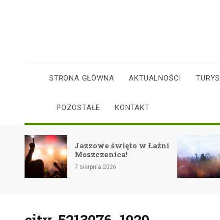
Skip
to
content
STRONA GŁÓWNA
AKTUALNOŚCI
TURY
POZOSTAŁE
KONTAKT
icji:
Jazzowe święto w Łaźni
Moszczenica!
ie
7 sierpnia 2026
city-5213076_1920