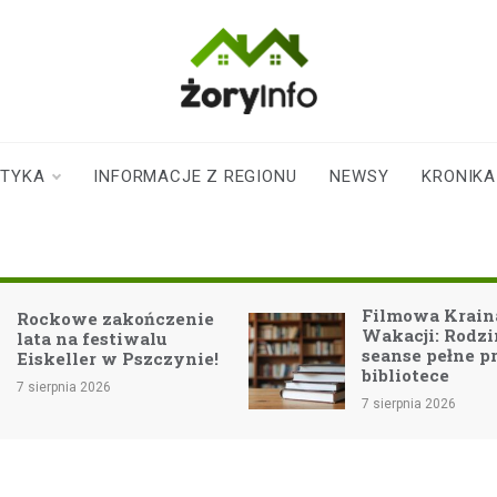
zoryinfo.pl
najnowsze
informacje dla
mieszkańców
STYKA
INFORMACJE Z REGIONU
NEWSY
KRONIKA
Żor
Filmowa Krain
Rockowe zakończenie
Wakacji: Rodz
lata na festiwalu
seanse pełne p
Eiskeller w Pszczynie!
bibliotece
7 sierpnia 2026
7 sierpnia 2026