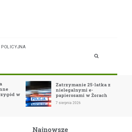
 POLICYJNA
a
Zatrzymanie 25-latka z
inne
nielegalnymi e-
rzygód w
papierosami w Żorach
7 sierpnia 2026
Najnowsze