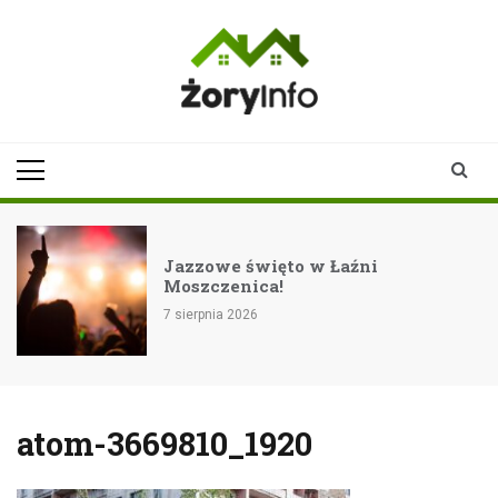
Skip
to
content
zoryinfo.pl
najnowsze
informacje dla
mieszkańców
Żor
Jazzowe święto w Łaźni
Moszczenica!
7 sierpnia 2026
atom-3669810_1920