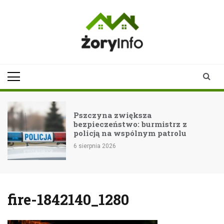
Skip
to
content
zoryinfo.pl
najnowsze
informacje dla
mieszkańców
Żor
Pszczyna zwiększa
bezpieczeństwo: burmistrz z
policją na wspólnym patrolu
6 sierpnia 2026
fire-1842140_1280