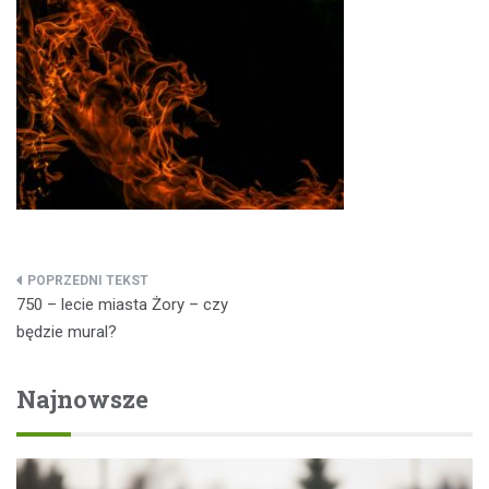
Nawigacja
750 – lecie miasta Żory – czy
wpisu
będzie mural?
Najnowsze