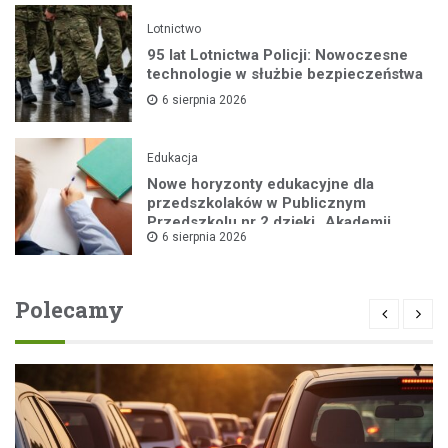
Lotnictwo
95 lat Lotnictwa Policji: Nowoczesne
technologie w służbie bezpieczeństwa
6 sierpnia 2026
Edukacja
Nowe horyzonty edukacyjne dla
przedszkolaków w Publicznym
Przedszkolu nr 2 dzięki „Akademii
6 sierpnia 2026
Super Przedszkolaka”
Polecamy