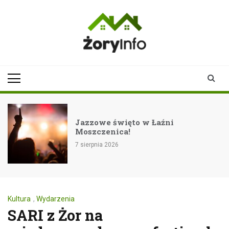
Skip
to
content
zoryinfo.pl
najnowsze
informacje dla
mieszkańców
Żor
Jazzowe święto w Łaźni
Moszczenica!
7 sierpnia 2026
Kultura
,
Wydarzenia
SARI z Żor na