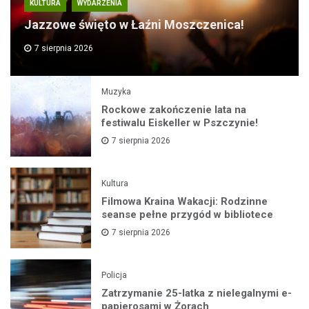
KULTURA
WYDARZENIA
Jazzowe święto w Łaźni Moszczenica!
7 sierpnia 2026
Muzyka
Rockowe zakończenie lata na
festiwalu Eiskeller w Pszczynie!
7 sierpnia 2026
Kultura
Filmowa Kraina Wakacji: Rodzinne
seanse pełne przygód w bibliotece
7 sierpnia 2026
Policja
Zatrzymanie 25-latka z nielegalnymi e-
papierosami w Żorach