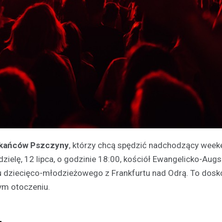
zkańców Pszczyny
, którzy chcą spędzić nadchodzący wee
zielę, 12 lipca, o godzinie 18:00, kościół Ewangelicko-Augs
ru dziecięco-młodzieżowego z Frankfurtu nad Odrą. To dosk
ym otoczeniu.