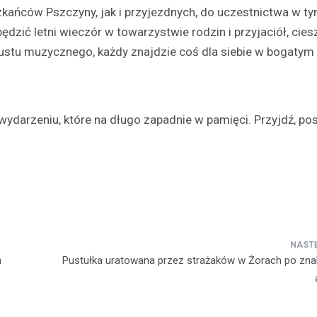
kańców Pszczyny, jak i przyjezdnych, do uczestnictwa w t
dzić letni wieczór w towarzystwie rodzin i przyjaciół, cies
d gustu muzycznego, każdy znajdzie coś dla siebie w bogaty
 wydarzeniu, które na długo zapadnie w pamięci. Przyjdź, pos
h
Pustułka uratowana przez strażaków w Żorach po znal