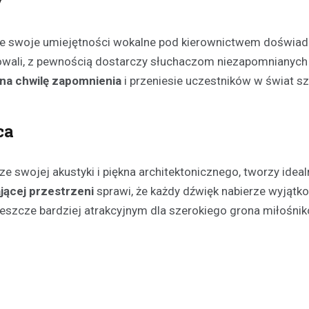
y
je swoje umiejętności wokalne pod kierownictwem doświa
towali, z pewnością dostarczy słuchaczom niezapomnianych
 na chwilę zapomnienia
i przeniesie uczestników w świat sz
ca
Festyny
Festyn rodzinny w Moszcz
emocjonujące zakończeni
 swojej akustyki i piękna architektonicznego, tworzy idealn
z nagrodami i atrakcjami
jącej przestrzeni
sprawi, że każdy dźwięk nabierze wyjąt
30 czerwca 2026
 jeszcze bardziej atrakcyjnym dla szerokiego grona miłośni
W minioną niedzielę mieszkańc
Moszczenicy mieli okazję uczes
niezwykłym wydarzeniu, które 
sezon sportowy w UKS Orzeł M
Festyn…