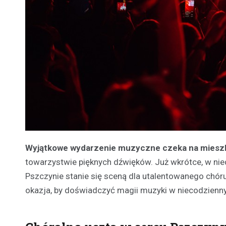
Wyjątkowe wydarzenie muzyczne czeka na mies
towarzystwie pięknych dźwięków. Już wkrótce, w nied
Pszczynie stanie się sceną dla utalentowanego chó
okazja, by doświadczyć magii muzyki w niecodzienn