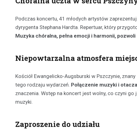
Chóralna uczta w sercu Pszczyn
Podczas koncertu, 41 młodych artystów zaprezentu
dyrygenta Stephana Hardta. Repertuar, który przygo
Muzyka chóralna, pełna emocji i harmonii, pozwoli
Niepowtarzalna atmosfera miejs
Kościół Ewangelicko-Augsburski w Pszczynie, znany ze
tego rodzaju wydarzeń.
Połączenie muzyki i otacza
znaczenia. Wstęp na koncert jest wolny, co czyni go
muzyki.
Zaproszenie do udziału