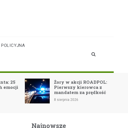
 POLICYJNA
Bezpieczne pr
Żory w akcji ROADPOL:
górach: kluczo
Pierwszy kierowca z
zasady dla ak
mandatem za prędkość
turystów
8 sierpnia 2026
8 sierpnia 2026
Najnowsze