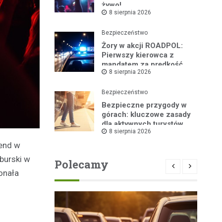
żywo!
8 sierpnia 2026
Bezpieczeństwo
Żory w akcji ROADPOL:
Pierwszy kierowca z
mandatem za prędkość
8 sierpnia 2026
Bezpieczeństwo
Bezpieczne przygody w
górach: kluczowe zasady
dla aktywnych turystów
8 sierpnia 2026
kend w
burski w
Polecamy
onała