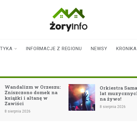
zoryinfo.pl
najnowsze
informacje dla
mieszkańców
STYKA
INFORMACJE Z REGIONU
NEWSY
KRONIKA
Żor
zu:
Orkiestra Samanta: 25
a
lat muzycznych emocji
na żywo!
8 sierpnia 2026