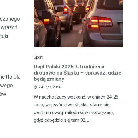
dczonego
 wrażeń.
tuki.
Sport
Dzi
enicy:
Rajd Polski 2026: Utrudnienia
Os
e sezonu
drogowe na Śląsku – sprawdź, gdzie
p
e tło dla
będą zmiany
dz
kowego
24 lipca 2026
ków
y
W nadchodzący weekend, w dniach 24-26
Uw
tniczyć w
lipca, województwo śląskie stanie się
po
zakończyło
centrum uwagi miłośników motoryzacji,
po
oszczenica.
gdyż odbędzie się tam 82.…
Mi