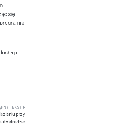
ym
ząc się
m programie
łuchaj i
ezieniu przy
autostradzie