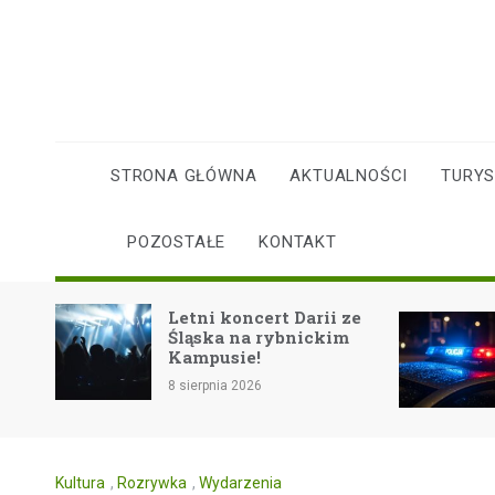
Skip
to
content
STRONA GŁÓWNA
AKTUALNOŚCI
TURY
POZOSTAŁE
KONTAKT
Wandalizm w Orz
Letni koncert Darii ze
Zniszczono dome
Śląska na rybnickim
książki i altanę w
Kampusie!
Zawiści
 sierpnia 2026
8 sierpnia 2026
Kultura
,
Rozrywka
,
Wydarzenia