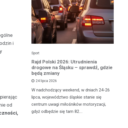
ególne
odzin i
y
Sport
Dzi
enicy:
Rajd Polski 2026: Utrudnienia
Os
e sezonu
drogowe na Śląsku – sprawdź, gdzie
p
będą zmiany
dz
24 lipca 2026
y
W nadchodzący weekend, w dniach 24-26
Uw
pierając
tniczyć w
lipca, województwo śląskie stanie się
po
zakończyło
centrum uwagi miłośników motoryzacji,
po
nie od
oszczenica.
gdyż odbędzie się tam 82.…
Mi
czności,