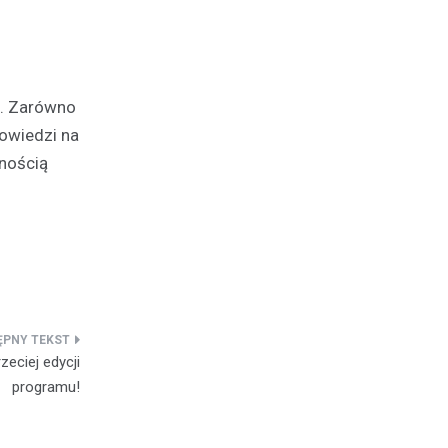
a. Zarówno
powiedzi na
wnością
eciej edycji
programu!