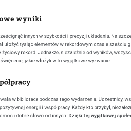
dowe wyniki
rześcignąć innych w szybkości i precyzji układania. Na szcz
łał ułożyć tysiąc elementów w rekordowym czasie sześciu g
 życiowy rekord. Jednakże, niezależnie od wyników, wszysc
Festyny
oświęcenie, jakie włożyli w to wyjątkowe wyzwanie.
Festyn rodzinny w Moszcz
emocjonujące zakończeni
z nagrodami i atrakcjami
spółpracy
30 czerwca 2026
W minioną niedzielę mieszkańc
ała w bibliotece podczas tego wydarzenia. Uczestnicy, ws
Moszczenicy mieli okazję uczes
niezwykłym wydarzeniu, które 
pozytywnej energii i współpracy. Każdy kto przybył, niezależ
sezon sportowy w UKS Orzeł M
omoc i dobre słowo od innych.
Dzięki tej wyjątkowej społe
Festyn…