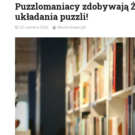
Puzzlomaniacy zdobywają Ż
układania puzzli!
22 czerwca 2026
Marcin Krawczyk