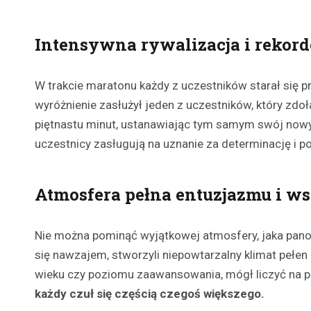
Intensywna rywalizacja i rekor
W trakcie maratonu każdy z uczestników starał się p
wyróżnienie zasłużył jeden z uczestników, który zdo
piętnastu minut, ustanawiając tym samym swój nowy
uczestnicy zasługują na uznanie za determinację i p
Atmosfera pełna entuzjazmu i w
Nie można pominąć wyjątkowej atmosfery, jaka panow
się nawzajem, stworzyli niepowtarzalny klimat pełen 
wieku czy poziomu zaawansowania, mógł liczyć na p
każdy czuł się częścią czegoś większego.