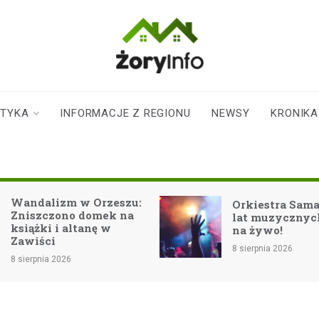
zoryinfo.pl
najnowsze
informacje dla
mieszkańców
STYKA
INFORMACJE Z REGIONU
NEWSY
KRONIKA
Żor
eszu:
Orkiestra Samanta: 25
k na
lat muzycznych emocji
na żywo!
8 sierpnia 2026