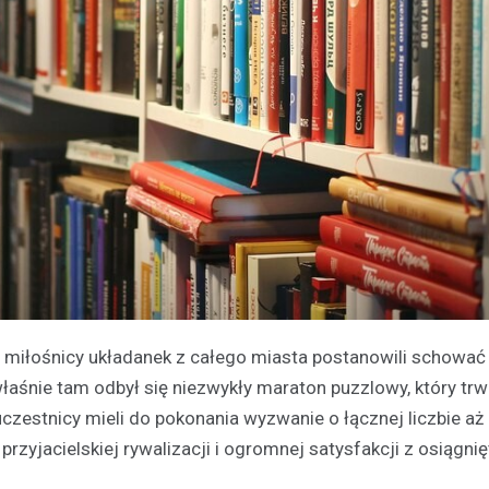
, miłośnicy układanek z całego miasta postanowili schować 
właśnie tam odbył się niezwykły maraton puzzlowy, który trw
czestnicy mieli do pokonania wyzwanie o łącznej liczbie aż
rzyjacielskiej rywalizacji i ogromnej satysfakcji z osiągni