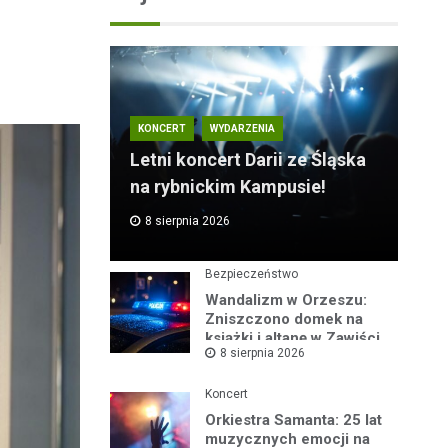
KONCERT
WYDARZENIA
Letni koncert Darii ze Śląska
na rybnickim Kampusie!
8 sierpnia 2026
Bezpieczeństwo
Wandalizm w Orzeszu:
Zniszczono domek na
książki i altanę w Zawiści
8 sierpnia 2026
Koncert
Orkiestra Samanta: 25 lat
muzycznych emocji na