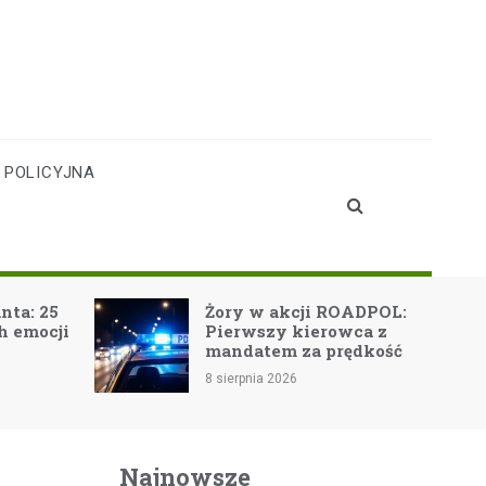
 POLICYJNA
Bezpieczne 
Żory w akcji ROADPOL:
górach: kluc
Pierwszy kierowca z
zasady dla 
mandatem za prędkość
turystów
8 sierpnia 2026
8 sierpnia 2026
Najnowsze