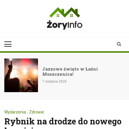
Skip
to
content
zoryinfo.pl
najnowsze
informacje dla
mieszkańców
Żor
Jazzowe święto w Łaźni
Moszczenica!
7 sierpnia 2026
Wydarzenia
,
Zdrowie
Rybnik na drodze do nowego