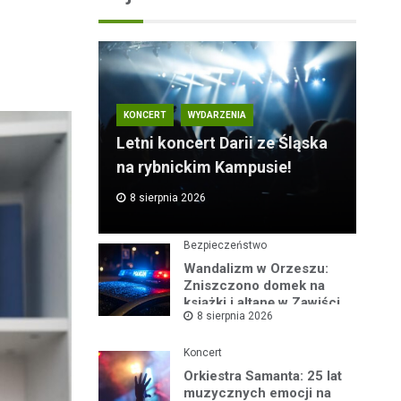
KONCERT
WYDARZENIA
Letni koncert Darii ze Śląska
na rybnickim Kampusie!
8 sierpnia 2026
Bezpieczeństwo
Wandalizm w Orzeszu:
Zniszczono domek na
książki i altanę w Zawiści
8 sierpnia 2026
Koncert
Orkiestra Samanta: 25 lat
muzycznych emocji na