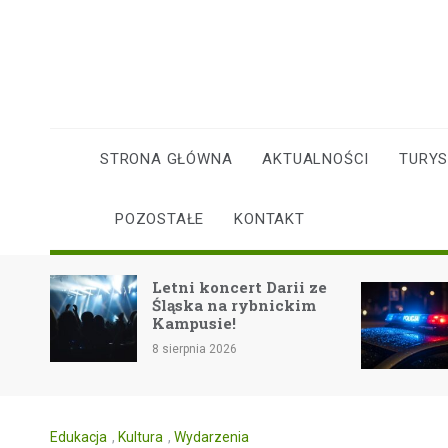
Skip
to
content
STRONA GŁÓWNA
AKTUALNOŚCI
TURY
POZOSTAŁE
KONTAKT
nie
Letni koncert Darii ze
Śląska na rybnickim
ie!
Kampusie!
8 sierpnia 2026
Edukacja
,
Kultura
,
Wydarzenia