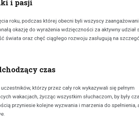
i i pasji
ia roku, podczas której obecni byli wszyscy zaangażowani
onałą okazję do wyrażenia wdzięczności za aktywny udział
ść świata oraz chęć ciągłego rozwoju zasługują na szczeg
Festyny
Festyn rodzinny w Moszcz
dchodzący czas
emocjonujące zakończeni
z nagrodami i atrakcjami
 uczestników, którzy przez cały rok wykazywali się pełnym
30 czerwca 2026
ących wakacjach, życząc wszystkim słuchaczom, by były c
W minioną niedzielę mieszkańc
cią przyniesie kolejne wyzwania i marzenia do spełnienia, a
Moszczenicy mieli okazję uczes
niezwykłym wydarzeniu, które 
we.
sezon sportowy w UKS Orzeł M
Festyn…