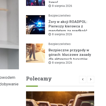
żywo!
8 sierpnia 2026
Bezpieczeństwo
Żory w akcji ROADPOL:
Pierwszy kierowca z
mandatem za prędkość
8 sierpnia 2026
Bezpieczeństwo
Bezpieczne przygody w
górach: kluczowe zasady
dla aktywnych turystów
8 sierpnia 2026
Polecamy
t dowodem
 zdobywanie