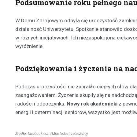
Podsumowanie roku pełnego nauk
W Domu Zdrojowym odbyła się uroczystość zamknięc
działalność Uniwersytetu. Spotkanie stanowiło dosk
w różnych inicjatywach. Ich niezaspokojona ciekawo
wyróżnienie.
Podziękowania i życzenia na na
Podczas uroczystości nie zabrakło ciepłych słów dla
zaangażowaniem. Życzenia skupiły się na nadchodz
radości i odpoczynku.
Nowy rok akademicki
z pewnoś
energii i determinacji seniorów, wszystko jest możli
Źródło: facebook.com/MiastoJastrzebieZdroj