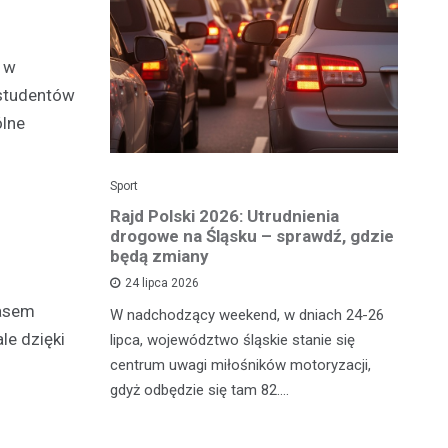
 w
 studentów
ólne
Sport
Dzi
enicy:
Rajd Polski 2026: Utrudnienia
Os
e sezonu
drogowe na Śląsku – sprawdź, gdzie
p
będą zmiany
dz
24 lipca 2026
zasem
y
W nadchodzący weekend, w dniach 24-26
Uw
le dzięki
tniczyć w
lipca, województwo śląskie stanie się
po
zakończyło
centrum uwagi miłośników motoryzacji,
po
oszczenica.
gdyż odbędzie się tam 82.…
Mi