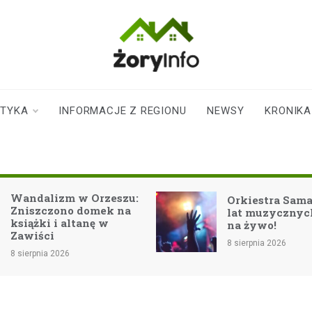
zoryinfo.pl
najnowsze
informacje dla
mieszkańców
STYKA
INFORMACJE Z REGIONU
NEWSY
KRONIKA
Żor
Wandalizm w Orzeszu:
Orkiestra Sama
Zniszczono domek na
lat muzycznyc
książki i altanę w
na żywo!
Zawiści
8 sierpnia 2026
8 sierpnia 2026