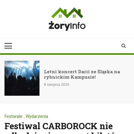
Skip
to
content
zoryinfo.pl
najnowsze
informacje dla
mieszkańców
Żor
Letni koncert Darii ze Śląska na
rybnickim Kampusie!
8 sierpnia 2026
Festiwale
,
Wydarzenia
Festiwal CARBOROCK nie