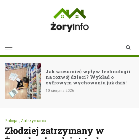
Skip
to
content
zoryinfo.pl
najnowsze
informacje dla
mieszkańców
Żor
Jak zrozumieć wpływ technologii
na rozwój dzieci? Wykład o
cyfrowym wychowaniu już dziś!
10 sierpnia 2026
Policja
,
Zatrzymania
Złodziej zatrzymany w