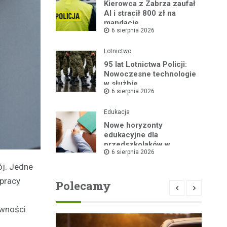
Kierowca z Zabrza zaufał
AI i stracił 800 zł na
mandacie
6 sierpnia 2026
Lotnictwo
95 lat Lotnictwa Policji:
Nowoczesne technologie
w służbie
6 sierpnia 2026
bezpieczeństwa
Edukacja
Nowe horyzonty
edukacyjne dla
przedszkolaków w
6 sierpnia 2026
Publicznym Przedszkolu
nr 2 dzięki „Akademii
ój. Jedne
Super Przedszkolaka”
 pracy
Polecamy
ewności