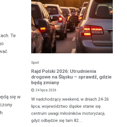
tach. Te
go
ować
Sport
Dzi
enicy:
Rajd Polski 2026: Utrudnienia
Os
e sezonu
drogowe na Śląsku – sprawdź, gdzie
p
będą zmiany
dz
24 lipca 2026
będą się w
y
W nadchodzący weekend, w dniach 24-26
Uw
dczony
tniczyć w
lipca, województwo śląskie stanie się
po
ch
zakończyło
centrum uwagi miłośników motoryzacji,
po
oszczenica.
gdyż odbędzie się tam 82.…
Mi