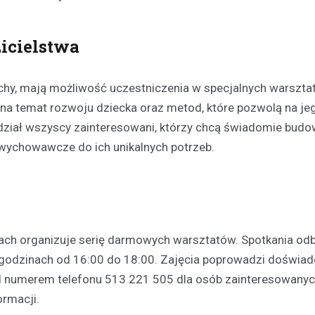
icielstwa
echy, mają możliwość uczestniczenia w specjalnych warszta
 na temat rozwoju dziecka oraz metod, które pozwolą na je
dział wszyscy zainteresowani, którzy chcą świadomie bud
 wychowawcze do ich unikalnych potrzeb.
Festyny
Festyn rodzinny w Moszcz
emocjonujące zakończeni
z nagrodami i atrakcjami
30 czerwca 2026
rach organizuje serię darmowych warsztatów. Spotkania od
W minioną niedzielę mieszkańc
, w godzinach od 16:00 do 18:00. Zajęcia poprowadzi doświa
Moszczenicy mieli okazję uczes
pod numerem telefonu 513 221 505 dla osób zainteresowany
niezwykłym wydarzeniu, które 
rmacji.
sezon sportowy w UKS Orzeł M