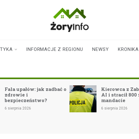
zoryinfo.pl
najnowsze
informacje dla
mieszkańców
STYKA
INFORMACJE Z REGIONU
NEWSY
KRONIKA
Żor
ów: jak zadbać o
Kierowca z Zabrza zaufał
AI i stracił 800 zł na
eństwo?
mandacie
26
6 sierpnia 2026