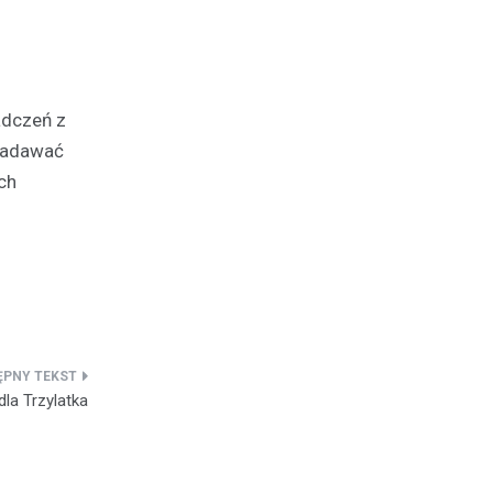
adczeń z
 zadawać
ch
dla Trzylatka