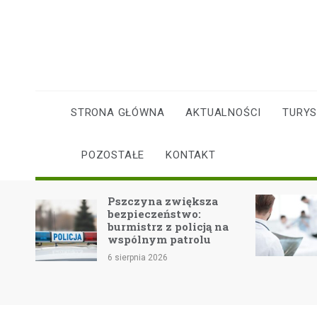
Skip
to
content
STRONA GŁÓWNA
AKTUALNOŚCI
TURY
POZOSTAŁE
KONTAKT
Pszczyna zwiększa
Fala upał
bezpieczeństwo:
zdrowie i
burmistrz z policją na
bezpiecz
wspólnym patrolu
6 sierpnia 20
6 sierpnia 2026