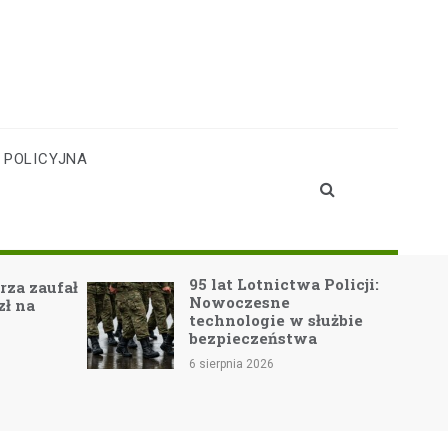
 POLICYJNA
95 lat Lotnictwa Policji:
Nowe
Nowoczesne
eduk
technologie w służbie
prze
bezpieczeństwa
Publ
nr 2
6 sierpnia 2026
Supe
6 sierp