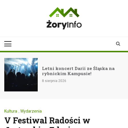
Skip
to
content
zoryinfo.pl
najnowsze
informacje dla
mieszkańców
Żor
Letni koncert Darii ze Śląska na
rybnickim Kampusie!
8 sierpnia 2026
Kultura
,
Wydarzenia
V Festiwal Radości w