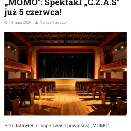
„MOMO”: Spektakl „C.Z.A.S”
już 5 czerwca!
14 maja 2026
Marcin Krawczyk
Przedstawienie inspirowane powieścią „MOMO”