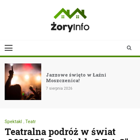
Skip
to
content
zoryinfo.pl
najnowsze
informacje dla
mieszkańców
Żor
Jazzowe święto w Łaźni
Moszczenica!
7 sierpnia 2026
7
Spektakl
,
Teatr
Teatralna podróż w świat