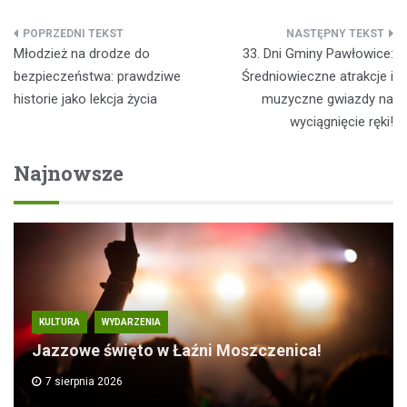
Nawigacja
Młodzież na drodze do
33. Dni Gminy Pawłowice:
wpisu
bezpieczeństwa: prawdziwe
Średniowieczne atrakcje i
historie jako lekcja życia
muzyczne gwiazdy na
wyciągnięcie ręki!
Najnowsze
KULTURA
WYDARZENIA
Jazzowe święto w Łaźni Moszczenica!
7 sierpnia 2026