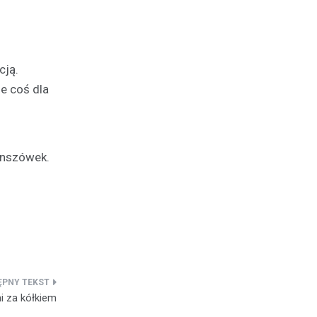
cją.
ie coś dla
lanszówek.
i za kółkiem