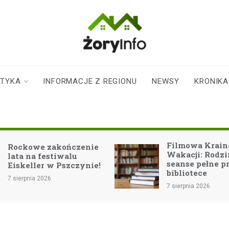
zoryinfo.pl
najnowsze
informacje dla
mieszkańców
STYKA
INFORMACJE Z REGIONU
NEWSY
KRONIKA
Żor
Filmowa Kraina
Zatrzymanie
Wakacji: Rodzinne
nielegalnym
seanse pełne przygód w
papierosami
bibliotece
7 sierpnia 2026
7 sierpnia 2026