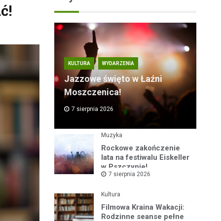
ć!
KULTURA
WYDARZENIA
Jazzowe święto w Łaźni
Moszczenica!
7 sierpnia 2026
Muzyka
Rockowe zakończenie
lata na festiwalu Eiskeller
w Pszczynie!
7 sierpnia 2026
Kultura
Filmowa Kraina Wakacji:
Rodzinne seanse pełne