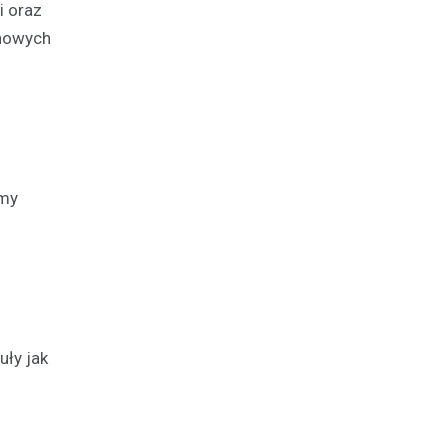
 oraz
 nowych
omy
uły jak