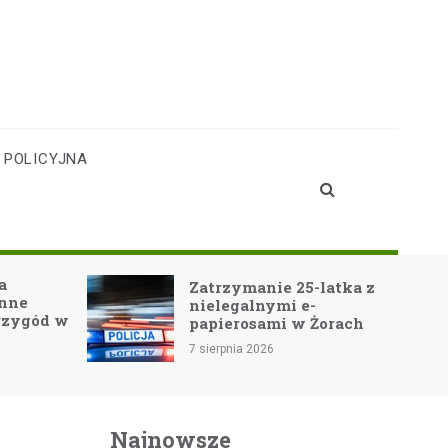
 POLICYJNA
Teatr Cordis w
 25-latka z
Jastrzębiu-Zdroju: Arka
i e-
Noe-GO! oczarowuje
 w Żorach
widownię!
7 sierpnia 2026
Najnowsze