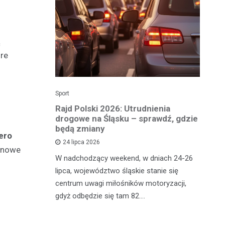
ą
óre
Sport
Dzi
enicy:
Rajd Polski 2026: Utrudnienia
Os
e sezonu
drogowe na Śląsku – sprawdź, gdzie
p
będą zmiany
dz
ero
24 lipca 2026
 nowe
y
W nadchodzący weekend, w dniach 24-26
Uw
tniczyć w
lipca, województwo śląskie stanie się
po
zakończyło
centrum uwagi miłośników motoryzacji,
po
oszczenica.
gdyż odbędzie się tam 82.…
Mi