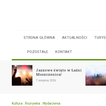
Skip
to
content
STRONA GŁÓWNA
AKTUALNOŚCI
TURY
POZOSTAŁE
KONTAKT
Rockowe zakończenie
w Łaźni
lata na festiwalu
Eiskeller w Pszczynie!
7 sierpnia 2026
Kultura
,
Rozrywka
,
Wydarzenia