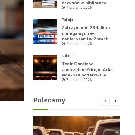
przygód w bibliotece
7 sierpnia 2026
Policja
Zatrzymanie 25-latka z
nielegalnymi e-
papierosami w Żorach
7 sierpnia 2026
Kultura
Teatr Cordis w
Jastrzębiu-Zdroju: Arka
Noe-GO! oczarowuje
7 sierpnia 2026
widownię!
Polecamy