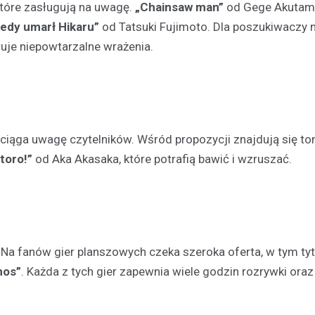
 które zasługują na uwagę.
„Chainsaw man”
od Gege Akutami
iedy umarł Hikaru”
od Tatsuki Fujimoto. Dla poszukiwaczy
je niepowtarzalne wrażenia.
ciąga uwagę czytelników. Wśród propozycji znajdują się t
toro!”
od Aka Akasaka, które potrafią bawić i wzruszać.
Na fanów gier planszowych czeka szeroka oferta, w tym tyt
mos”
. Każda z tych gier zapewnia wiele godzin rozrywki oraz