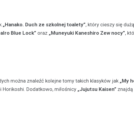
ak
„Hanako. Duch ze szkolnej toalety”
, który cieszy się duż
daIro Blue Lock”
oraz
„Muneyuki Kaneshiro Zew nocy”
, kt
Festyny
Festyn rodzinny w Moszcz
emocjonujące zakończeni
z nagrodami i atrakcjami
łodych można znaleźć kolejne tomy takich klasyków jak
„My h
30 czerwca 2026
 Horikoshi. Dodatkowo, miłośnicy
„Jujutsu Kaisen”
znajdą
W minioną niedzielę mieszkańc
Moszczenicy mieli okazję uczes
niezwykłym wydarzeniu, które 
sezon sportowy w UKS Orzeł M
Festyn…