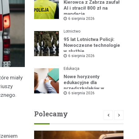
Kierowca z Zabrza zaufał
AI i stracił 800 zł na
mandacie
6 sierpnia 2026
Lotnictwo
95 lat Lotnictwa Policji:
Nowoczesne technologie
w służbie
6 sierpnia 2026
bezpieczeństwa
Edukacja
Nowe horyzonty
óre miały
edukacyjne dla
riuszy
przedszkolaków w
6 sierpnia 2026
Publicznym Przedszkolu
cznego.
nr 2 dzięki „Akademii
Super Przedszkolaka”
Polecamy
adzeniem