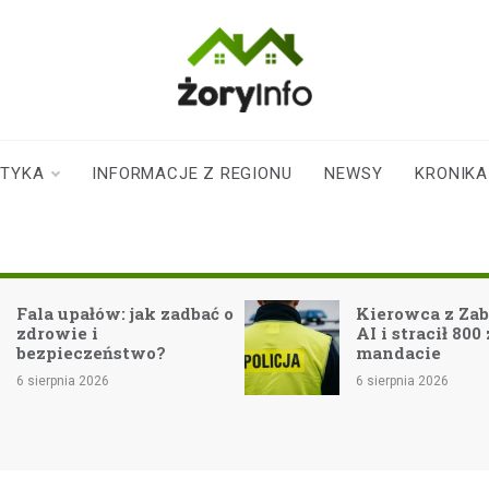
zoryinfo.pl
najnowsze
informacje dla
mieszkańców
STYKA
INFORMACJE Z REGIONU
NEWSY
KRONIKA
Żor
ala upałów: jak zadbać o
Kierowca z Zabrza 
drowie i
AI i stracił 800 zł n
ezpieczeństwo?
mandacie
sierpnia 2026
6 sierpnia 2026