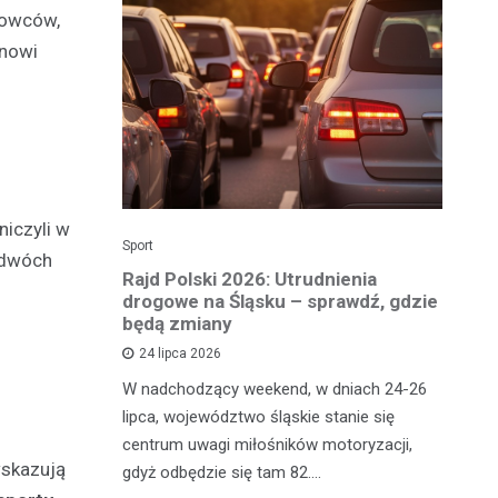
rowców,
anowi
niczyli w
Sport
Dzi
 dwóch
enicy:
Rajd Polski 2026: Utrudnienia
Os
e sezonu
drogowe na Śląsku – sprawdź, gdzie
p
będą zmiany
dz
24 lipca 2026
y
W nadchodzący weekend, w dniach 24-26
Uw
tniczyć w
lipca, województwo śląskie stanie się
po
zakończyło
centrum uwagi miłośników motoryzacji,
po
wskazują
oszczenica.
gdyż odbędzie się tam 82.…
Mi