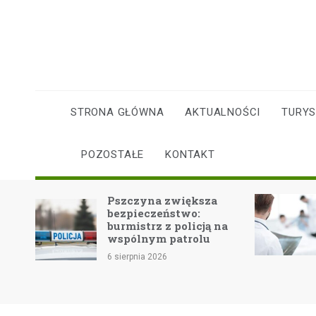
Skip
to
content
STRONA GŁÓWNA
AKTUALNOŚCI
TURY
POZOSTAŁE
KONTAKT
Pszczyna zwiększa
F
bezpieczeństwo:
z
burmistrz z policją na
b
w
wspólnym patrolu
6 
6 sierpnia 2026