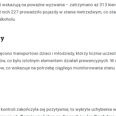
ań wskazują na poważne wyzwania – zatrzymano aż 313 kie
d nich 227 prowadziło pojazdy w stanie nietrzeźwym, co st
lkoholu.
ży
ono transportowi dzieci i młodzieży, którzy licznie uczest
Festyny
ów, co było istotnym elementem działań prewencyjnych. W
Festyn rodzinny w Moszcz
ów, co wskazuje na potrzebę ciągłego monitorowania stanu
emocjonujące zakończeni
z nagrodami i atrakcjami
30 czerwca 2026
W minioną niedzielę mieszkańc
Moszczenicy mieli okazję uczes
niezwykłym wydarzeniu, które 
ontroli zakończyła się pozytywnie, to wykryte uchybienia 
sezon sportowy w UKS Orzeł M