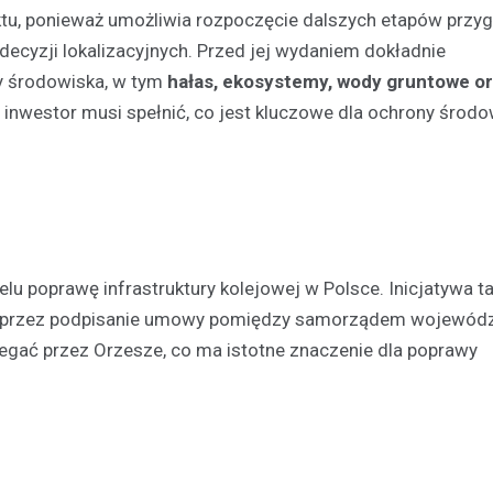
ktu, ponieważ umożliwia rozpoczęcie dalszych etapów przy
decyzji lokalizacyjnych. Przed jej wydaniem dokładnie
y środowiska, w tym
hałas, ekosystemy, wody gruntowe or
e inwestor musi spełnić, co jest kluczowe dla ochrony środ
Festyny
Festyn rodzinny w Moszcz
lu poprawę infrastruktury kolejowej w Polsce. Inicjatywa t
emocjonujące zakończeni
 poprzez podpisanie umowy pomiędzy samorządem wojewód
z nagrodami i atrakcjami
iegać przez Orzesze, co ma istotne znaczenie dla poprawy
30 czerwca 2026
W minioną niedzielę mieszkańc
Moszczenicy mieli okazję uczes
niezwykłym wydarzeniu, które 
sezon sportowy w UKS Orzeł M