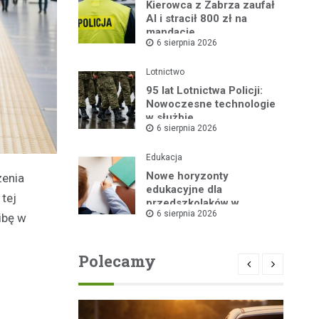
Kierowca z Zabrza zaufał
AI i stracił 800 zł na
mandacie
6 sierpnia 2026
Lotnictwo
95 lat Lotnictwa Policji:
Nowoczesne technologie
w służbie
6 sierpnia 2026
bezpieczeństwa
Edukacja
Nowe horyzonty
zenia
edukacyjne dla
tej
przedszkolaków w
6 sierpnia 2026
Publicznym Przedszkolu
ibę w
nr 2 dzięki „Akademii
Super Przedszkolaka”
Polecamy