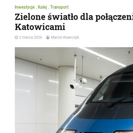
Inwestycje
,
Kolej
,
Transport
Zielone światło dla połączen
Katowicami
2 marca 2026
Marcin Krawczyk