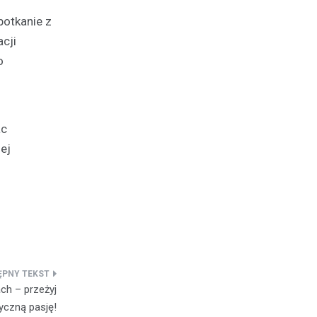
otkanie z
cji
o
ac
ej
ch – przeżyj
czną pasję!