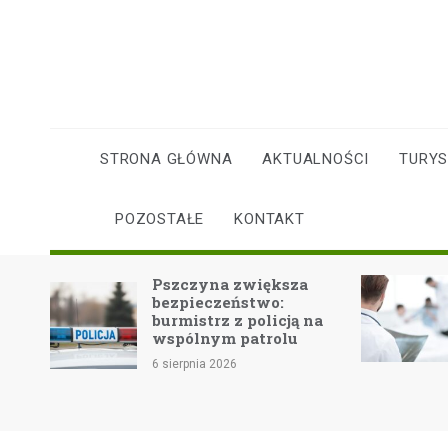
Skip
to
content
STRONA GŁÓWNA
AKTUALNOŚCI
TURY
POZOSTAŁE
KONTAKT
Pszczyna zwiększa
Fala
bezpieczeństwo:
zdr
burmistrz z policją na
bez
wspólnym patrolu
6 sie
6 sierpnia 2026