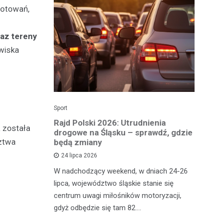
gotowań,
az tereny
owiska
Sport
Dzi
enicy:
Rajd Polski 2026: Utrudnienia
Os
a została
e sezonu
drogowe na Śląsku – sprawdź, gdzie
p
ztwa
będą zmiany
dz
24 lipca 2026
y
W nadchodzący weekend, w dniach 24-26
Uw
tniczyć w
lipca, województwo śląskie stanie się
po
zakończyło
centrum uwagi miłośników motoryzacji,
po
oszczenica.
gdyż odbędzie się tam 82.…
Mi