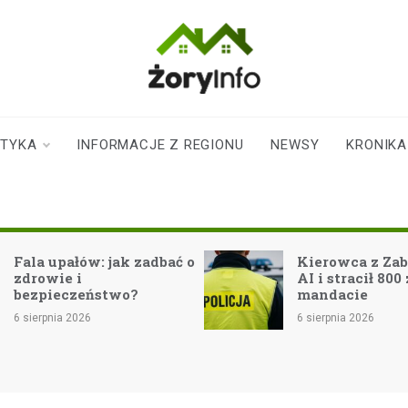
zoryinfo.pl
najnowsze
informacje dla
mieszkańców
STYKA
INFORMACJE Z REGIONU
NEWSY
KRONIKA
Żor
 upałów: jak zadbać o
Kierowca z Zabrza za
owie i
AI i stracił 800 zł na
pieczeństwo?
mandacie
rpnia 2026
6 sierpnia 2026