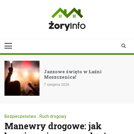
Skip
to
content
zoryinfo.pl
najnowsze
informacje dla
mieszkańców
Żor
Jazzowe święto w Łaźni
Moszczenica!
7 sierpnia 2026
Bezpieczeństwo
,
Ruch drogowy
Manewry drogowe: jak