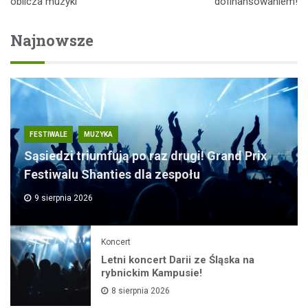
oblicza muzyki
dofinansowaniem!
Najnowsze
FESTIWALE
MUZYKA
Sąsiedzi triumfują po raz drugi! Grand Prix
Festiwalu Shanties dla zespołu
9 sierpnia 2026
Koncert
Letni koncert Darii ze Śląska na
rybnickim Kampusie!
8 sierpnia 2026