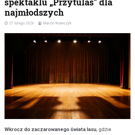
spektaklu „Przytulas” dla
najmłodszych
27 lutego 2026
Marcin Krawczyk
Wkrocz do zaczarowanego świata lasu
, gdzie