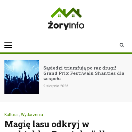
Skip
to
content
zoryinfo.pl
najnowsze
informacje dla
mieszkańców
Żor
Sąsiedzi triumfują po raz drugi!
Grand Prix Festiwalu Shanties dla
zespołu
9 sierpnia 2026
Kultura
,
Wydarzenia
Magię lasu odkryj w