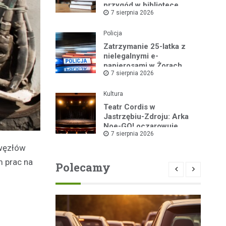
przygód w bibliotece
7 sierpnia 2026
Policja
Zatrzymanie 25-latka z
nielegalnymi e-
papierosami w Żorach
7 sierpnia 2026
Kultura
Teatr Cordis w
Jastrzębiu-Zdroju: Arka
Noe-GO! oczarowuje
7 sierpnia 2026
widownię!
 węzłów
m prac na
Polecamy