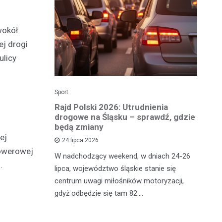
wokół
j drogi
ulicy
Sport
Dzi
enicy:
Rajd Polski 2026: Utrudnienia
Os
e sezonu
drogowe na Śląsku – sprawdź, gdzie
p
będą zmiany
dz
ej
24 lipca 2026
rowerowej
y
W nadchodzący weekend, w dniach 24-26
Uw
.
tniczyć w
lipca, województwo śląskie stanie się
po
zakończyło
centrum uwagi miłośników motoryzacji,
po
oszczenica.
gdyż odbędzie się tam 82.…
Mi