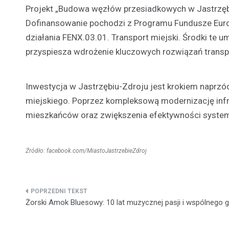
Projekt „Budowa węzłów przesiadkowych w Jastrzębiu
Dofinansowanie pochodzi z Programu Fundusze Europ
działania FENX.03.01. Transport miejski. Środki te um
przyspiesza wdrożenie kluczowych rozwiązań trans
Inwestycja w Jastrzębiu-Zdroju jest krokiem naprz
miejskiego. Poprzez kompleksową modernizację infra
mieszkańców oraz zwiększenia efektywności syste
Źródło: facebook.com/MiastoJastrzebieZdroj
Nawigacja
Żorski Amok Bluesowy: 10 lat muzycznej pasji i wspólnego g
wpisu