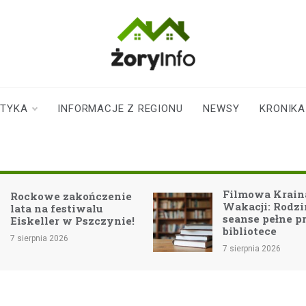
zoryinfo.pl
najnowsze
informacje dla
mieszkańców
STYKA
INFORMACJE Z REGIONU
NEWSY
KRONIKA
Żor
Filmowa Kraina
czenie
Wakacji: Rodzinne
lu
seanse pełne przygód w
zczynie!
bibliotece
7 sierpnia 2026