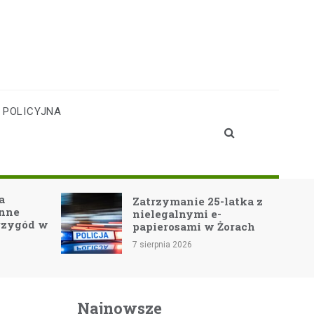
 POLICYJNA
Teatr Cord
Zatrzymanie 25-latka z
Jastrzębiu
nielegalnymi e-
Noe-GO! o
papierosami w Żorach
widownię!
7 sierpnia 2026
7 sierpnia 2026
Najnowsze