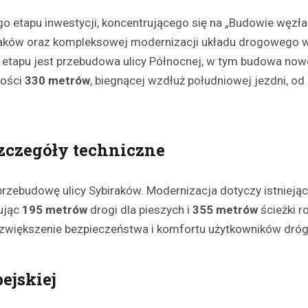
ego etapu inwestycji, koncentrującego się na „Budowie węzła
raków oraz kompleksowej modernizacji układu drogowego 
apu jest przebudowa ulicy Północnej, w tym budowa nowe
gości
330 metrów
, biegnącej wzdłuż południowej jezdni, od 
Festyny
zczegóły techniczne
Festyn rodzinny w Moszcz
emocjonujące zakończeni
z nagrodami i atrakcjami
rzebudowę ulicy Sybiraków. Modernizacja dotyczy istniejąc
30 czerwca 2026
mując
195 metrów
drogi dla pieszych i
355 metrów
ścieżki 
W minioną niedzielę mieszkańc
u zwiększenie bezpieczeństwa i komfortu użytkowników dróg
Moszczenicy mieli okazję uczes
niezwykłym wydarzeniu, które 
sezon sportowy w UKS Orzeł M
ejskiej
Festyn…