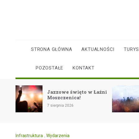
Skip
to
content
STRONA GŁÓWNA
AKTUALNOŚCI
TURY
POZOSTAŁE
KONTAKT
Rockowe zakoń
Jazzowe święto w Łaźni
lata na festiwa
Moszczenica!
Eiskeller w Ps
7 sierpnia 2026
7 sierpnia 2026
Infrastruktura
,
Wydarzenia