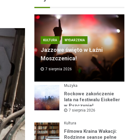
KULTURA
WYDARZENIA
Jazzowe święto w Łaźni
Moszczenica!
7 sierpnia 2026
Muzyka
Rockowe zakończenie
lata na festiwalu Eiskeller
w Pszczynie!
7 sierpnia 2026
Kultura
Filmowa Kraina Wakacji:
Rodzinne seanse pełne