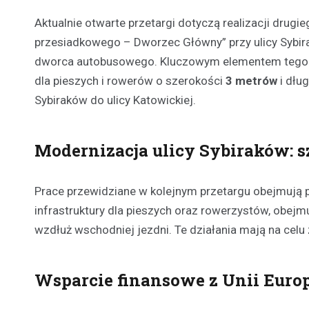
Aktualnie otwarte przetargi dotyczą realizacji drugi
przesiadkowego – Dworzec Główny” przy ulicy Sybi
dworca autobusowego. Kluczowym elementem tego et
dla pieszych i rowerów o szerokości
3 metrów
i dłu
Sybiraków do ulicy Katowickiej.
Modernizacja ulicy Sybiraków: s
Prace przewidziane w kolejnym przetargu obejmują p
infrastruktury dla pieszych oraz rowerzystów, obej
wzdłuż wschodniej jezdni. Te działania mają na cel
Wsparcie finansowe z Unii Europ