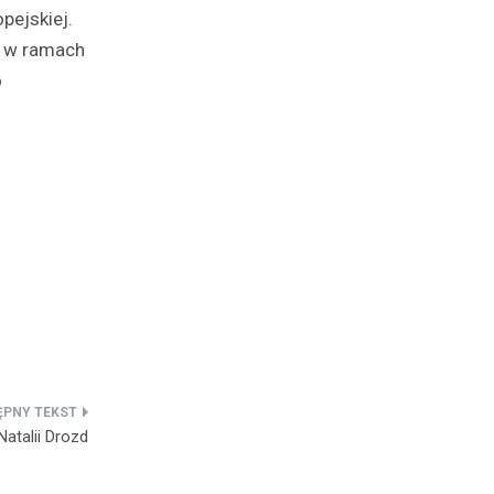
pejskiej.
, w ramach
o
atalii Drozd