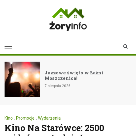
Skip
to
content
zoryinfo.pl
najnowsze
informacje dla
mieszkańców
Żor
Jazzowe święto w Łaźni
Moszczenica!
7 sierpnia 2026
Kino
,
Promocje
,
Wydarzenia
Kino Na Starówce: 2500