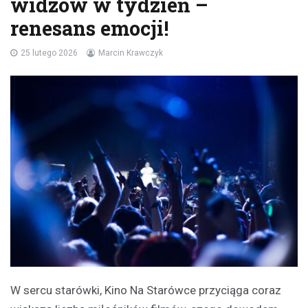
widzów w tydzień –
renesans emocji!
25 lutego 2026
Marcin Krawczyk
W sercu starówki, Kino Na Starówce przyciąga coraz