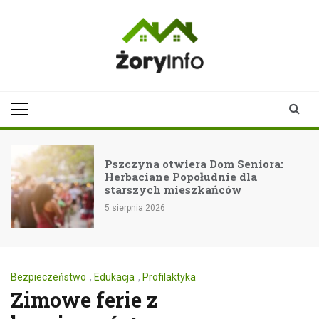
Skip
to
content
zoryinfo.pl
najnowsze
informacje dla
mieszkańców
Żor
Pszczyna otwiera Dom Seniora:
Herbaciane Popołudnie dla
starszych mieszkańców
5 sierpnia 2026
Bezpieczeństwo
,
Edukacja
,
Profilaktyka
Zimowe ferie z