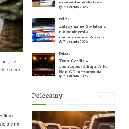
przygód w bibliotece
7 sierpnia 2026
Policja
Zatrzymanie 25-latka z
nielegalnymi e-
papierosami w Żorach
7 sierpnia 2026
Kultura
Teatr Cordis w
anego z
Jastrzębiu-Zdroju: Arka
 kluczowe
Noe-GO! oczarowuje
7 sierpnia 2026
widownię!
Polecamy
ystkim
ić się na