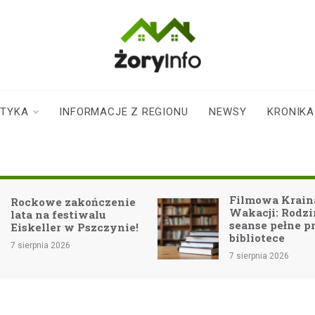
zoryinfo.pl
najnowsze
informacje dla
mieszkańców
STYKA
INFORMACJE Z REGIONU
NEWSY
KRONIKA
Żor
Filmowa Kraina
enie
Wakacji: Rodzinne
seanse pełne przygód w
ynie!
bibliotece
7 sierpnia 2026