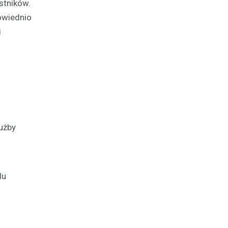
stników.
owiednio
i
m
użby
lu