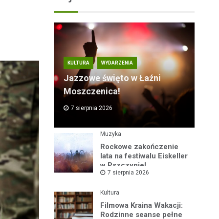
KULTURA
WYDARZENIA
Jazzowe święto w Łaźni
Moszczenica!
7 sierpnia 2026
Muzyka
Rockowe zakończenie
lata na festiwalu Eiskeller
w Pszczynie!
7 sierpnia 2026
Kultura
Filmowa Kraina Wakacji:
Rodzinne seanse pełne