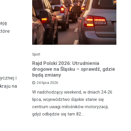
ają
które
Sport
Dzi
enicy:
Rajd Polski 2026: Utrudnienia
Os
e sezonu
drogowe na Śląsku – sprawdź, gdzie
p
będą zmiany
dz
ycznej i
24 lipca 2026
kraju na
y
W nadchodzący weekend, w dniach 24-26
Uw
tniczyć w
lipca, województwo śląskie stanie się
po
zakończyło
centrum uwagi miłośników motoryzacji,
po
oszczenica.
gdyż odbędzie się tam 82.…
Mi