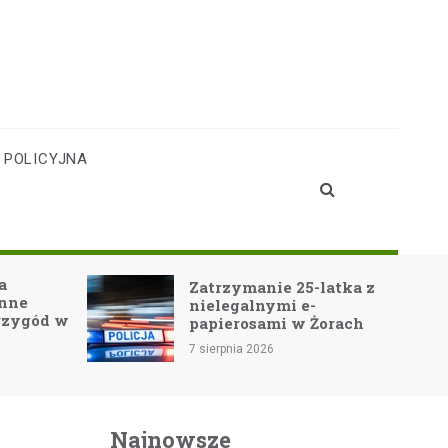
 POLICYJNA
Teatr Cordis 
Zatrzymanie 25-latka z
Jastrzębiu-Zd
nielegalnymi e-
Noe-GO! ocza
papierosami w Żorach
widownię!
7 sierpnia 2026
7 sierpnia 2026
Najnowsze