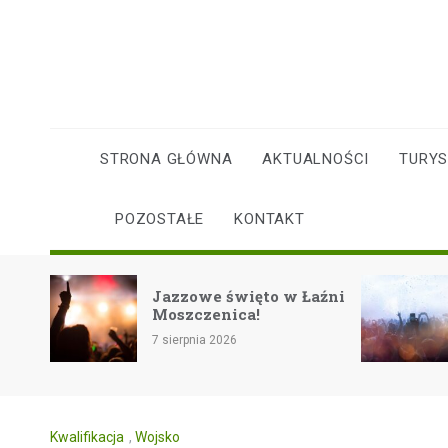
Skip
to
content
STRONA GŁÓWNA
AKTUALNOŚCI
TURY
POZOSTAŁE
KONTAKT
Rockowe zakończ
Jazzowe święto w Łaźni
lata na festiwalu
Moszczenica!
Eiskeller w Pszcz
 sierpnia 2026
7 sierpnia 2026
Kwalifikacja
,
Wojsko