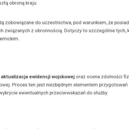
złą obroną kraju.
ą zobowiązane do uczestnictwa, pod warunkiem, że posiad
ch związanych z obronnością. Dotyczy to szczególnie tych, 
demickim.
Festyny
Festyn rodzinny w Moszcz
emocjonujące zakończeni
z nagrodami i atrakcjami
t
aktualizacja ewidencji wojskowej
oraz ocena zdolności fiz
30 czerwca 2026
kowej. Proces ten jest niezbędnym elementem przygotowań 
W minioną niedzielę mieszkańc
wykrycie ewentualnych przeciwwskazań do służby.
Moszczenicy mieli okazję uczes
niezwykłym wydarzeniu, które 
sezon sportowy w UKS Orzeł M
Festyn…